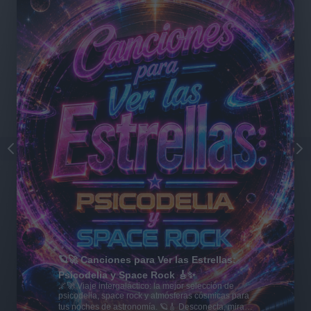
🪐🚀 Canciones para Ver las Estrellas:
Psicodelia y Space Rock 🎸✨
🌌🚀 Viaje intergaláctico: la mejor selección de
psicodelia, space rock y atmósferas cósmicas para
tus noches de astronomía. 🪐🎸 Desconecta, mira