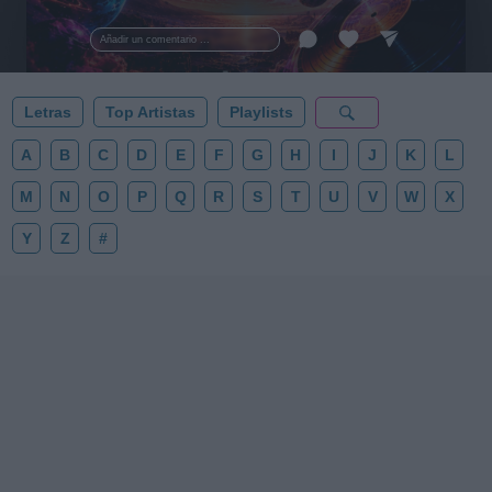
al firmamento y siente la gravedad cero. 💾 ¡Guarda
esta colección para tu próxima noche estrellada!
Añadir un comentario ...
✨⭐
Letras
Top Artistas
Playlists
A
B
C
D
E
F
G
H
I
J
K
L
M
N
O
P
Q
R
S
T
U
V
W
X
Y
Z
#