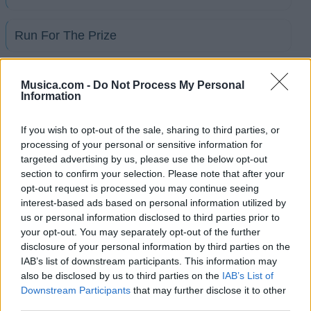
Run For The Prize
Sincerely Yours
Musica.com -
Do Not Process My Personal
Information
Speak To The Sky
If you wish to opt-out of the sale, sharing to third parties, or
processing of your personal or sensitive information for
Taste And See
targeted advertising by us, please use the below opt-out
section to confirm your selection. Please note that after your
opt-out request is processed you may continue seeing
The Coloring Song
interest-based ads based on personal information utilized by
us or personal information disclosed to third parties prior to
your opt-out. You may separately opt-out of the further
The Grave Robber
disclosure of your personal information by third parties on the
IAB’s list of downstream participants. This information may
also be disclosed by us to third parties on the
IAB’s List of
Think On These Things
Downstream Participants
that may further disclose it to other
third parties.