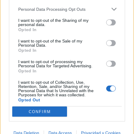
Ver todas sus letras por orden alfabético
Personal Data Processing Opt Outs
I want to opt-out of the Sharing of my
+ Petra
personal data.
Opted In
Discografía
Biografía
Ranking
Foro
I want to opt-out of the Sale of my
Personal Data.
Añadir Letra
Opted In
I want to opt-out of processing my
Personal Data for Targeted Advertising.
Ranking de Petra
Opted In
Petra
no está entre los 500 artistas más apoyados
I want to opt-out of Collection, Use,
Retention, Sale, and/or Sharing of my
y visitados de esta semana.
Personal Data that Is Unrelated with the
Purposes for which it was collected.
¿Apoyar a Petra?
Opted Out
CONFIRM
9
0
Ranking de Petra
TOP Música
Data Deletion
Data Access
Privacidad y Cookies