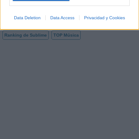
¿Apoyar a Sublime?
7
0
Data Deletion
Data Access
Privacidad y Cookies
Ranking de Sublime
TOP Música