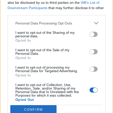
also be disclosed by us to third parties on the
IAB’s List of
Ver todas sus letras por orden alfabético
Downstream Participants
that may further disclose it to other
third parties.
+ Sublime
Personal Data Processing Opt Outs
Discografía
Biografía
Ranking
Fotos
Foro
I want to opt-out of the Sharing of my
personal data.
Añadir Letra
Opted In
I want to opt-out of the Sale of my
Personal Data.
Biografía de Sublime
Opted In
La Fascinante Trayectoria de Sublime: Una
I want to opt-out of processing my
Historia de Reggae, Punk y Rebelión
Personal Data for Targeted Advertising.
Opted In
I want to opt-out of Collection, Use,
Ranking de Sublime
Retention, Sale, and/or Sharing of my
Personal Data that Is Unrelated with the
Purposes for which it was collected.
Opted Out
Sublime
no está entre los 500 artistas más
apoyados y visitados de esta semana.
CONFIRM