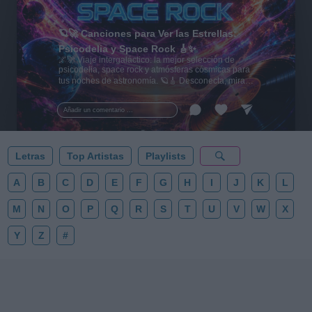
🪐🚀 Canciones para Ver las Estrellas:
Psicodelia y Space Rock 🎸✨
🌌🚀 Viaje intergaláctico: la mejor selección de
psicodelia, space rock y atmósferas cósmicas para
tus noches de astronomía. 🪐🎸 Desconecta, mira
al firmamento y siente la gravedad cero. 💾 ¡Guarda
esta colección para tu próxima noche estrellada!
Añadir un comentario ...
✨⭐
Letras
Top Artistas
Playlists
A
B
C
D
E
F
G
H
I
J
K
L
M
N
O
P
Q
R
S
T
U
V
W
X
Y
Z
#