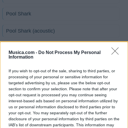
Pool Shark
Pool Shark (acoustic)
Raleigh Soliloquy Pt. I
Musica.com -
Do Not Process My Personal
Information
Raleigh Solioquy Pt. Ii
If you wish to opt-out of the sale, sharing to third parties, or
processing of your personal or sensitive information for
Raleigh Solioquy Pt. Iii
targeted advertising by us, please use the below opt-out
section to confirm your selection. Please note that after your
opt-out request is processed you may continue seeing
Rivers Of Babylon
interest-based ads based on personal information utilized by
us or personal information disclosed to third parties prior to
your opt-out. You may separately opt-out of the further
Romeo
disclosure of your personal information by third parties on the
IAB’s list of downstream participants. This information may