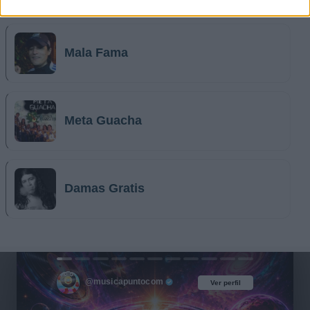
Mala Fama
Meta Guacha
Damas Gratis
@musicapuntocom
Ver perfil
Ver perfil