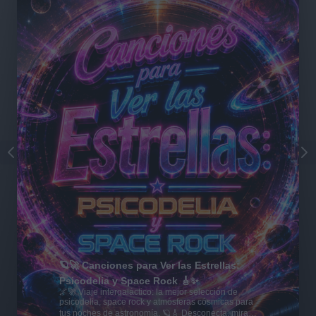
🪐🚀 Canciones para Ver las Estrellas:
Psicodelia y Space Rock 🎸✨
🌌🚀 Viaje intergaláctico: la mejor selección de
psicodelia, space rock y atmósferas cósmicas para
tus noches de astronomía. 🪐🎸 Desconecta, mira