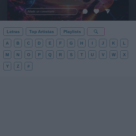
al firmamento y siente la gravedad cero. 💾 ¡Guarda
esta colección para tu próxima noche estrellada!
Añadir un comentario ...
✨⭐
Letras
Top Artistas
Playlists
A
B
C
D
E
F
G
H
I
J
K
L
M
N
O
P
Q
R
S
T
U
V
W
X
Y
Z
#