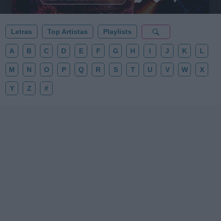
✨⭐
Letras
Top Artistas
Playlists
A
B
C
D
E
F
G
H
I
J
K
L
M
N
O
P
Q
R
S
T
U
V
W
X
Y
Z
#