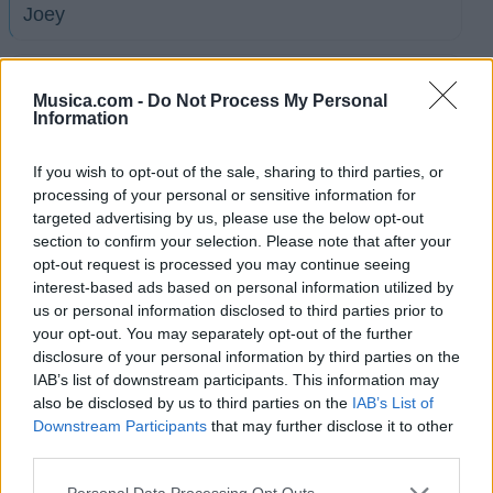
Joey
I Don't care
Musica.com -
Do Not Process My Personal
Information
I Saw You Saying (That You Say That You Saw)
If you wish to opt-out of the sale, sharing to third parties, or
processing of your personal or sensitive information for
I wanna be Well
targeted advertising by us, please use the below opt-out
section to confirm your selection. Please note that after your
opt-out request is processed you may continue seeing
Infeliz Natal (en español)
interest-based ads based on personal information utilized by
us or personal information disclosed to third parties prior to
your opt-out. You may separately opt-out of the further
Kavookavala
disclosure of your personal information by third parties on the
IAB’s list of downstream participants. This information may
also be disclosed by us to third parties on the
IAB’s List of
Macaxeira
Downstream Participants
that may further disclose it to other
third parties.
Ver todas sus letras por orden alfabético
Personal Data Processing Opt Outs