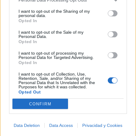
I want to opt-out of the Sharing of my
+ Raimundos
personal data.
Opted In
Discografía
Biografía
Ranking
Fotos
Foro
I want to opt-out of the Sale of my
Añadir Letra
Personal Data.
Opted In
I want to opt-out of processing my
Personal Data for Targeted Advertising.
Ranking de Raimundos
Opted In
Raimundos
no está entre los 500 artistas más
I want to opt-out of Collection, Use,
Retention, Sale, and/or Sharing of my
apoyados y visitados de esta semana.
Personal Data that Is Unrelated with the
Purposes for which it was collected.
¿Apoyar a Raimundos?
Opted Out
1
0
CONFIRM
Ranking de Raimundos
TOP Música
Data Deletion
Data Access
Privacidad y Cookies