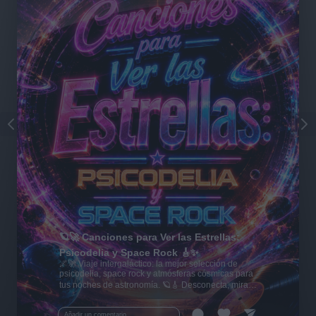
🪐🚀 Canciones para Ver las Estrellas:
Psicodelia y Space Rock 🎸✨
🌌🚀 Viaje intergaláctico: la mejor selección de
psicodelia, space rock y atmósferas cósmicas para
tus noches de astronomía. 🪐🎸 Desconecta, mira
al firmamento y siente la gravedad cero. 💾 ¡Guarda
esta colección para tu próxima noche estrellada!
Añadir un comentario ...