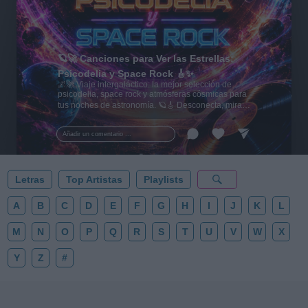
🪐🚀 Canciones para Ver las Estrellas:
Psicodelia y Space Rock 🎸✨
🌌🚀 Viaje intergaláctico: la mejor selección de
psicodelia, space rock y atmósferas cósmicas para
tus noches de astronomía. 🪐🎸 Desconecta, mira
al firmamento y siente la gravedad cero. 💾 ¡Guarda
esta colección para tu próxima noche estrellada!
Añadir un comentario ...
✨⭐
Letras
Top Artistas
Playlists
A
B
C
D
E
F
G
H
I
J
K
L
M
N
O
P
Q
R
S
T
U
V
W
X
Y
Z
#