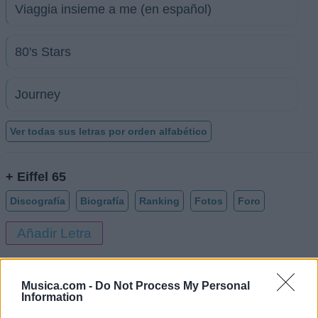
Viaggia insieme a me (en español)
80's Stars
Journey
Ver todas sus letras por orden alfabético
+ Eiffel 65
Discografía
Biografía
Ranking
Fotos
Foro
Añadir Letra
Biografía de Eiffel 65
Musica.com -
Do Not Process My Personal
Information
Eiffel 65: Un Viaje a Través del Tiempo y el