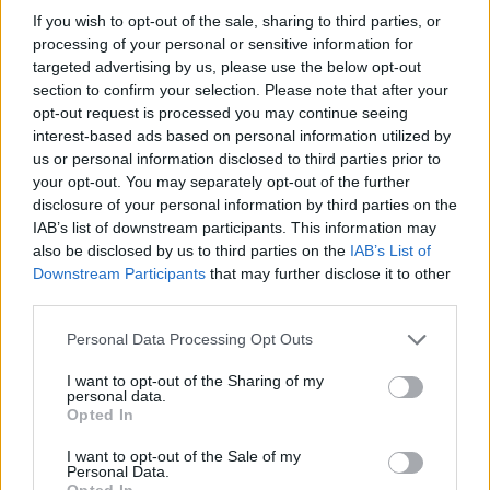
Espacio
If you wish to opt-out of the sale, sharing to third parties, or
processing of your personal or sensitive information for
targeted advertising by us, please use the below opt-out
Ranking de Eiffel 65
section to confirm your selection. Please note that after your
opt-out request is processed you may continue seeing
Eiffel 65
no está entre los 500 artistas más
interest-based ads based on personal information utilized by
us or personal information disclosed to third parties prior to
apoyados y visitados de esta semana.
your opt-out. You may separately opt-out of the further
¿Apoyar a Eiffel 65?
disclosure of your personal information by third parties on the
IAB’s list of downstream participants. This information may
19
0
also be disclosed by us to third parties on the
IAB’s List of
Downstream Participants
that may further disclose it to other
third parties.
Ranking de Eiffel 65
TOP Música
Personal Data Processing Opt Outs
I want to opt-out of the Sharing of my
personal data.
Opted In
I want to opt-out of the Sale of my
Personal Data.
Opted In