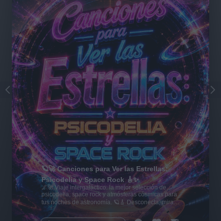
🪐🚀 Canciones para Ver las Estrellas:
Psicodelia y Space Rock 🎸✨
🌌🚀 Viaje intergaláctico: la mejor selección de
psicodelia, space rock y atmósferas cósmicas para
tus noches de astronomía. 🪐🎸 Desconecta, mira
al firmamento y siente la gravedad cero. 💾 ¡Guarda
esta colección para tu próxima noche estrellada!