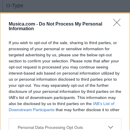
O-Type
Miami Counting
Musica.com -
Do Not Process My Personal
Information
Kiro TV
If you wish to opt-out of the sale, sharing to third parties, or
processing of your personal or sensitive information for
targeted advertising by us, please use the below opt-out
The Fuel
section to confirm your selection. Please note that after your
opt-out request is processed you may continue seeing
interest-based ads based on personal information utilized by
Think Harder
us or personal information disclosed to third parties prior to
your opt-out. You may separately opt-out of the further
disclosure of your personal information by third parties on the
Blue Movie
IAB’s list of downstream participants. This information may
also be disclosed by us to third parties on the
IAB’s List of
Grazes
Downstream Participants
that may further disclose it to other
third parties.
Ver todas sus letras por orden alfabético
Personal Data Processing Opt Outs