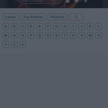
Añadir un comentario ...
✨⭐
Letras
Top Artistas
Playlists
A
B
C
D
E
F
G
H
I
J
K
L
M
N
O
P
Q
R
S
T
U
V
W
X
Y
Z
#