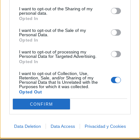
I want to opt-out of the Sharing of my
personal data.
+ Sneaker Pimps
Opted In
Discografía
Biografía
Ranking
Fotos
Foro
I want to opt-out of the Sale of my
Personal Data.
Añadir Letra
Opted In
I want to opt-out of processing my
Personal Data for Targeted Advertising.
Ranking de Sneaker Pimps
Opted In
I want to opt-out of Collection, Use,
Sneaker Pimps
no figura entre los 500 artistas
Retention, Sale, and/or Sharing of my
Personal Data that Is Unrelated with the
más apoyados o visitados de esta semana.
Purposes for which it was collected.
Opted Out
¿Apoyar a Sneaker Pimps?
CONFIRM
0
0
Data Deletion
Data Access
Privacidad y Cookies
Ranking de Sneaker Pimps
TOP Música