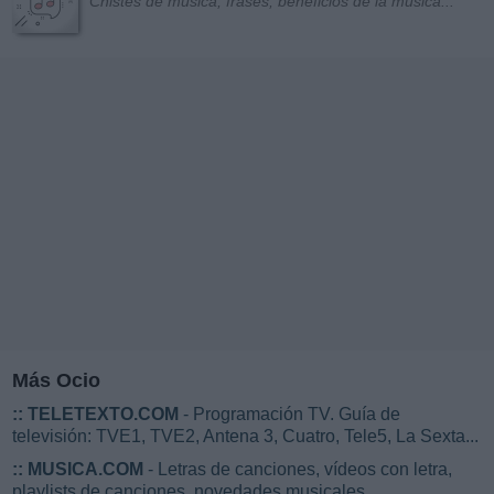
Chistes de música, frases, beneficios de la música...
Más Ocio
::
TELETEXTO.COM
- Programación TV. Guía de
televisión: TVE1, TVE2, Antena 3, Cuatro, Tele5, La Sexta...
::
MUSICA.COM
- Letras de canciones, vídeos con letra,
playlists de canciones, novedades musicales...