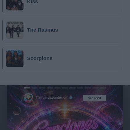
Kiss
The Rasmus
Scorpions
@musicapuntocom
Ver perfil
Ver perfil