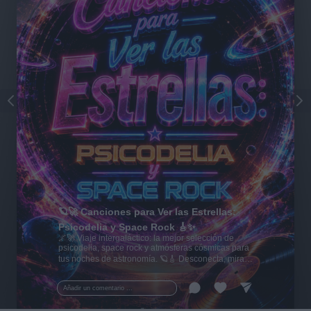
🪐🚀 Canciones para Ver las Estrellas:
Psicodelia y Space Rock 🎸✨
🌌🚀 Viaje intergaláctico: la mejor selección de
psicodelia, space rock y atmósferas cósmicas para
tus noches de astronomía. 🪐🎸 Desconecta, mira
al firmamento y siente la gravedad cero. 💾 ¡Guarda
esta colección para tu próxima noche estrellada!
Añadir un comentario ...
✨⭐