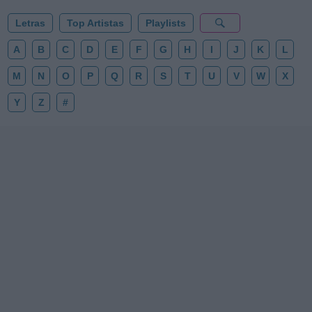
Letras
Top Artistas
Playlists
A
B
C
D
E
F
G
H
I
J
K
L
M
N
O
P
Q
R
S
T
U
V
W
X
Y
Z
#