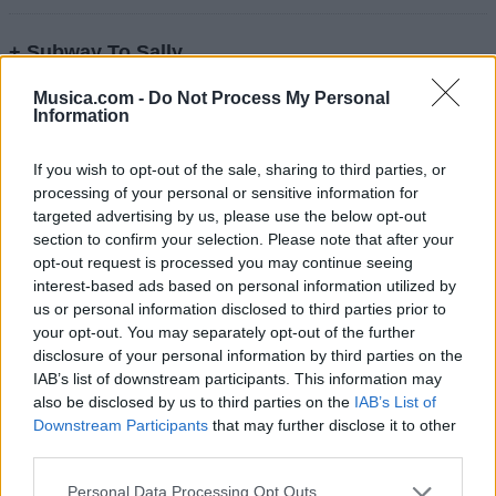
+ Subway To Sally
Discografía
Biografía
Ranking
Fotos
Foro
Musica.com -
Do Not Process My Personal
Information
Añadir Letra
If you wish to opt-out of the sale, sharing to third parties, or
processing of your personal or sensitive information for
targeted advertising by us, please use the below opt-out
Ranking de Subway To Sally
section to confirm your selection. Please note that after your
opt-out request is processed you may continue seeing
Subway To Sally
no figura entre los 500 artistas
interest-based ads based on personal information utilized by
más apoyados o visitados de esta semana.
us or personal information disclosed to third parties prior to
your opt-out. You may separately opt-out of the further
¿Apoyar a Subway To Sally?
disclosure of your personal information by third parties on the
IAB’s list of downstream participants. This information may
0
0
also be disclosed by us to third parties on the
IAB’s List of
Downstream Participants
that may further disclose it to other
third parties.
Ranking de Subway To Sally
TOP Música
Personal Data Processing Opt Outs