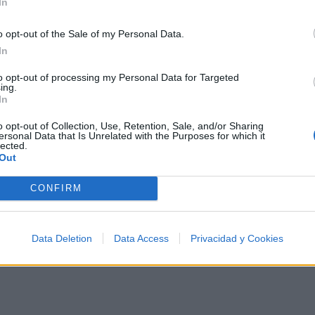
In
o opt-out of the Sale of my Personal Data.
In
: Un Ícono Internacional
to opt-out of processing my Personal Data for Targeted
ing.
In
o opt-out of Collection, Use, Retention, Sale, and/or Sharing
rtistas más apoyados y visitados de esta semana.
ersonal Data that Is Unrelated with the Purposes for which it
lected.
Out
CONFIRM
Data Deletion
Data Access
Privacidad y Cookies