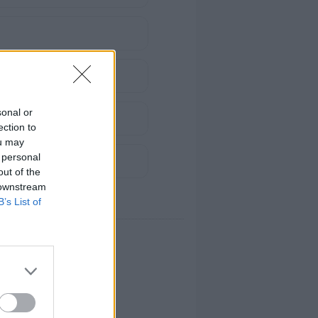
nglés)
sonal or
ection to
ou may
 personal
out of the
 downstream
B’s List of