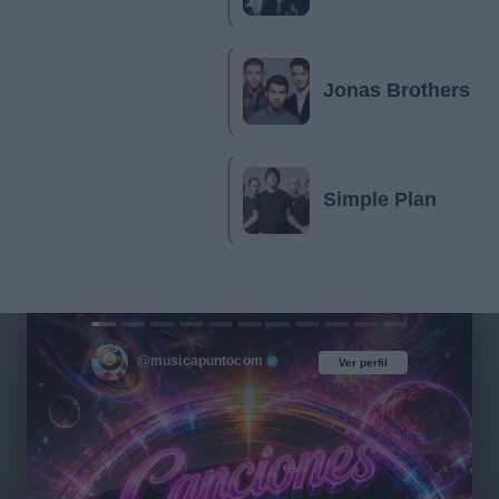
Jonas Brothers
Simple Plan
@musicapuntocom
Ver perfil
Ver perfil