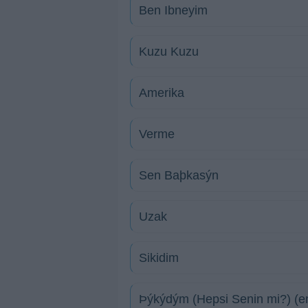
Ben Ibneyim
Kuzu Kuzu
Amerika
Verme
Sen Baþkasýn
Uzak
Sikidim
Þýkýdým (Hepsi Senin mi?) (e