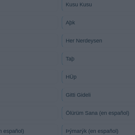
Kusu Kusu
Aþk
Her Nerdeysen
Taþ
HÜp
Gitti Gideli
Ölürüm Sana (en español)
n español)
Þýmarýk (en español)