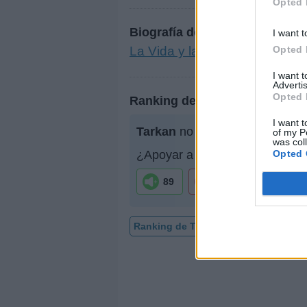
Opted 
Biografía de Tarkan
I want t
Opted 
La Vida y la Música de Tarkan
I want 
Advertis
Opted 
Ranking de Tarkan
I want t
Tarkan
no está entre los 500 a
of my P
was col
Opted 
¿Apoyar a Tarkan?
89
3
Ranking de Tarkan
TOP Música