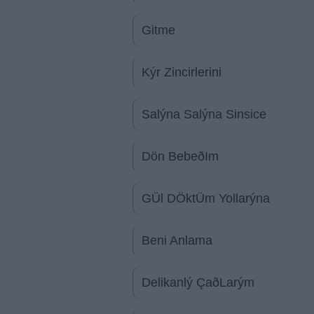
Gitme
Kýr Zincirlerini
Salýna Salýna Sinsice
Dön BebeðIm
GÜl DÖktÜm Yollarýna
Beni Anlama
Delikanlý ÇaðLarým