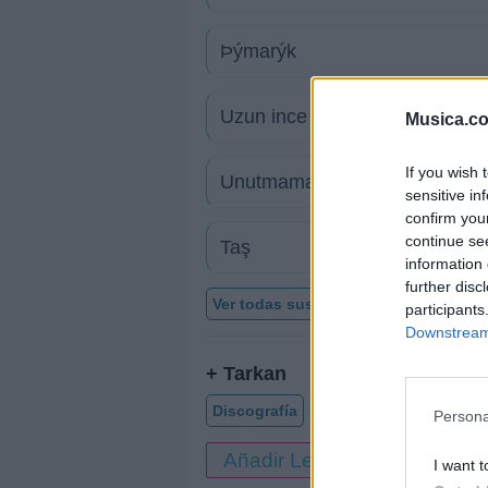
Þýmarýk
Uzun ince bir yoldayım
Musica.c
If you wish 
Unutmamalı
sensitive in
confirm you
continue se
Taş
information 
further disc
Ver todas sus letras por orden alfabé
participants
Downstream 
+ Tarkan
Discografía
Biografía
Ranking
Persona
Añadir Letra
I want t