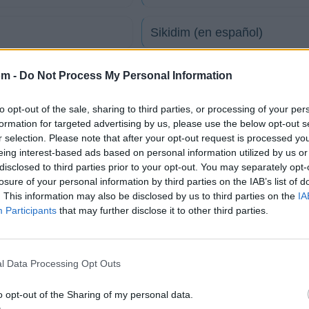
Sikidim (en español)
Uzun ince bir yoldayım (en i
om -
Do Not Process My Personal Information
to opt-out of the sale, sharing to third parties, or processing of your per
Unutmamalı (en inglés)
formation for targeted advertising by us, please use the below opt-out s
r selection. Please note that after your opt-out request is processed y
eing interest-based ads based on personal information utilized by us or
Taş (en inglés)
disclosed to third parties prior to your opt-out. You may separately opt-
losure of your personal information by third parties on the IAB’s list of
tico
. This information may also be disclosed by us to third parties on the
IA
Participants
that may further disclose it to other third parties.
Fotos
Foro
l Data Processing Opt Outs
o opt-out of the Sharing of my personal data.