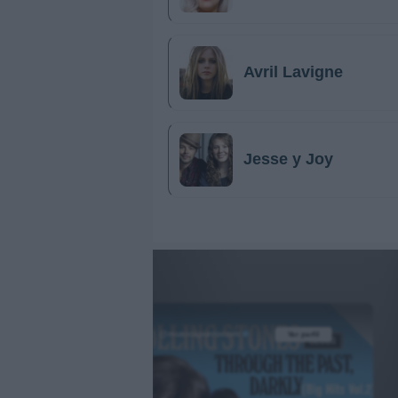
Avril Lavigne
Jesse y Joy
@musicapuntocom
Ver perfil
Ver perfil
fil
fil