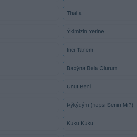
Thalia
Ýkimizin Yerine
Inci Tanem
Baþýna Bela Olurum
Unut Beni
Þýkýdým (hepsi Senin Mi?)
Kuku Kuku