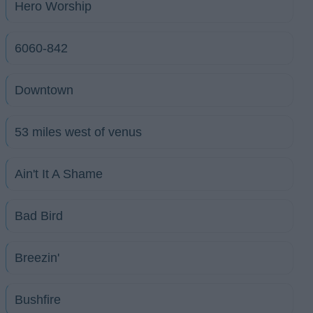
Hero Worship
6060-842
Downtown
53 miles west of venus
Ain't It A Shame
Bad Bird
Breezin'
Bushfire