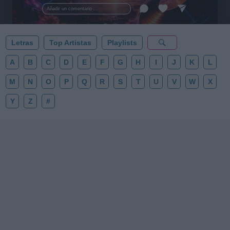
esta colección para tu próxima noche estrellada!
Añadir un comentario ...
✨⭐
Letras
Top Artistas
Playlists
A
B
C
D
E
F
G
H
I
J
K
L
M
N
O
P
Q
R
S
T
U
V
W
X
Y
Z
#