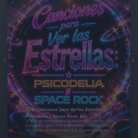
🪐🚀 Canciones para Ver las Estrellas:
Psicodelia y Space Rock 🎸✨
🌌🚀 Viaje intergaláctico: la mejor selección de
psicodelia, space rock y atmósferas cósmicas para
tus noches de astronomía. 🪐🎸 Desconecta, mira
al firmamento y siente la gravedad cero. 💾 ¡Guarda