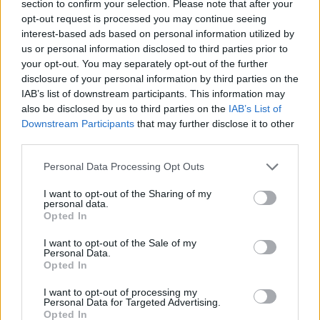
section to confirm your selection. Please note that after your
opt-out request is processed you may continue seeing
+ The B-52's
interest-based ads based on personal information utilized by
us or personal information disclosed to third parties prior to
Biografía
Ranking
Fotos
Foro
your opt-out. You may separately opt-out of the further
disclosure of your personal information by third parties on the
Añadir Letra
IAB’s list of downstream participants. This information may
also be disclosed by us to third parties on the
IAB’s List of
Downstream Participants
that may further disclose it to other
Ranking de The B-52's
third parties.
Personal Data Processing Opt Outs
The B-52's
no está entre los 500 artistas más
apoyados y visitados de esta semana.
I want to opt-out of the Sharing of my
personal data.
¿Apoyar a The B-52's?
Opted In
3
0
I want to opt-out of the Sale of my
Personal Data.
Opted In
Ranking de The B-52's
TOP Música
I want to opt-out of processing my
Personal Data for Targeted Advertising.
Opted In