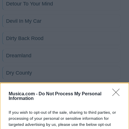
Detour To Your Mind
Devil In My Car
Dirty Back Rood
Dreamland
Dry County
Girl From Ipanema Goes To Greenland
Musica.com -
Do Not Process My Personal
Information
Vision Of A Kiss
If you wish to opt-out of the sale, sharing to third parties, or
processing of your personal or sensitive information for
Ver todas sus letras por orden alfabético
targeted advertising by us, please use the below opt-out