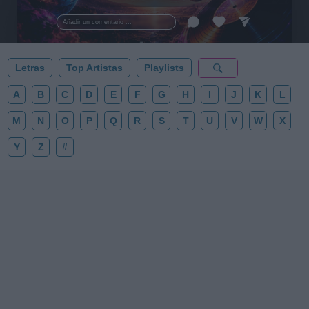
al firmamento y siente la gravedad cero. 💾 ¡Guarda
esta colección para tu próxima noche estrellada!
Añadir un comentario ...
✨⭐
Letras
Top Artistas
Playlists
A
B
C
D
E
F
G
H
I
J
K
L
M
N
O
P
Q
R
S
T
U
V
W
X
Y
Z
#