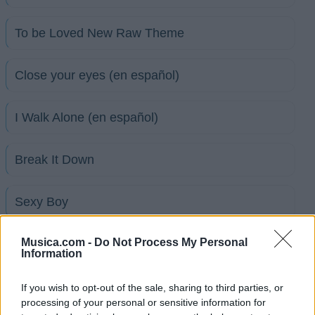
To be Loved New Raw Theme
Close your eyes (en español)
I Walk Alone (en español)
Break It Down
Sexy Boy
Musica.com -
Do Not Process My Personal
Money in the bank 2010
Information
Money in the bank (en español)
If you wish to opt-out of the sale, sharing to third parties, or
processing of your personal or sensitive information for