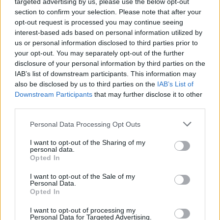
targeted advertising by us, please use the below opt-out
Ver todas sus letras por orden alfabético
section to confirm your selection. Please note that after your
opt-out request is processed you may continue seeing
interest-based ads based on personal information utilized by
+ WWE Anthology
us or personal information disclosed to third parties prior to
your opt-out. You may separately opt-out of the further
Biografía
Ranking
Fotos
Foro
disclosure of your personal information by third parties on the
IAB’s list of downstream participants. This information may
Añadir Letra
also be disclosed by us to third parties on the
IAB’s List of
Downstream Participants
that may further disclose it to other
third parties.
Ranking de WWE Anthology
Personal Data Processing Opt Outs
WWE Anthology
no está entre los 500 artistas
I want to opt-out of the Sharing of my
más apoyados y visitados de esta semana.
personal data.
Opted In
¿Apoyar a WWE Anthology?
I want to opt-out of the Sale of my
0
0
Personal Data.
Opted In
I want to opt-out of processing my
Ranking de WWE Anthology
TOP Música
Personal Data for Targeted Advertising.