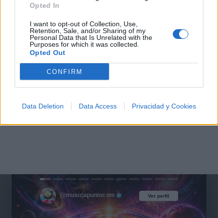
Opted In
I want to opt-out of Collection, Use,
Retention, Sale, and/or Sharing of my
Personal Data that Is Unrelated with the
Purposes for which it was collected.
Opted Out
CONFIRM
Data Deletion
Data Access
Privacidad y Cookies
@musicapuntocom
Ver perfil
Ver perfil