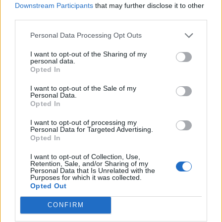
¿Apoyar a Yerba Brava?
Downstream Participants
that may further disclose it to other
third parties.
29
0
Personal Data Processing Opt Outs
I want to opt-out of the Sharing of my
Ranking de Yerba Brava
TOP Música
personal data.
Opted In
I want to opt-out of the Sale of my
Personal Data.
Opted In
I want to opt-out of processing my
Personal Data for Targeted Advertising.
Opted In
I want to opt-out of Collection, Use,
Retention, Sale, and/or Sharing of my
Personal Data that Is Unrelated with the
Purposes for which it was collected.
Opted Out
CONFIRM