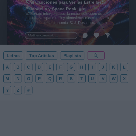
🪐🚀 Canciones para Ver las Estrellas:
Psicodelia y Space Rock 🎸✨
🌌🚀 Viaje intergaláctico: la mejor selección de
psicodelia, space rock y atmósferas cósmicas para
tus noches de astronomía. 🪐🎸 Desconecta, mira
al firmamento y siente la gravedad cero. 💾 ¡Guarda
esta colección para tu próxima noche estrellada!
Añadir un comentario ...
✨⭐
Letras
Top Artistas
Playlists
A
B
C
D
E
F
G
H
I
J
K
L
M
N
O
P
Q
R
S
T
U
V
W
X
Y
Z
#