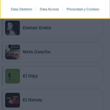
Data Deletion
Data Access
Privacidad y Cookies
Música Relacionada
Damas Gratis
Meta Guacha
El Dipy
El Retutu