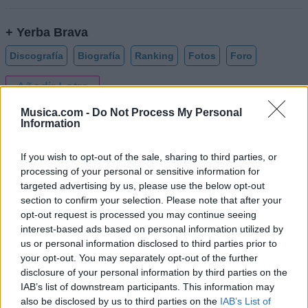
+ Yerba Brava
Discografía
Biografía
Ranking
Fotos
Foro
Añadir Letra
Musica.com -
Do Not Process My Personal
Information
Biografía de Yerba Brava
Yerba Brava: Una Historia de Cumbia Villera y
If you wish to opt-out of the sale, sharing to third parties, or
Resistencia Social
processing of your personal or sensitive information for
targeted advertising by us, please use the below opt-out
section to confirm your selection. Please note that after your
opt-out request is processed you may continue seeing
Ranking de Yerba Brava
interest-based ads based on personal information utilized by
us or personal information disclosed to third parties prior to
Yerba Brava
no está entre los 500 artistas más
your opt-out. You may separately opt-out of the further
apoyados y visitados de esta semana, su mejor
disclosure of your personal information by third parties on the
IAB’s list of downstream participants. This information may
puesto ha sido el
468º
en junio de 2009.
also be disclosed by us to third parties on the
IAB’s List of