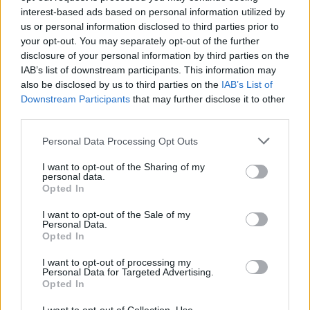
Discografía
Biografía
Ranking
Fotos
Foro
interest-based ads based on personal information utilized by
us or personal information disclosed to third parties prior to
Añadir Letra
your opt-out. You may separately opt-out of the further
disclosure of your personal information by third parties on the
IAB’s list of downstream participants. This information may
also be disclosed by us to third parties on the
IAB’s List of
Ranking de La Excepcion
Downstream Participants
that may further disclose it to other
third parties.
La Excepcion
no está entre los 500 artistas más
apoyados y visitados de esta semana.
Personal Data Processing Opt Outs
¿Apoyar a La Excepcion?
I want to opt-out of the Sharing of my
personal data.
Opted In
0
0
I want to opt-out of the Sale of my
Personal Data.
Ranking de La Excepcion
TOP Música
Opted In
I want to opt-out of processing my
Personal Data for Targeted Advertising.
Opted In