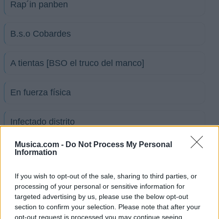
Rap´in panben
B.s.o Cobardes
A tientas [BSO el truco del manco]
En fuerza física
Infectado distrito
Musica.com -
Do Not Process My Personal
Chula (ft. Poochyeeh)
Information
If you wish to opt-out of the sale, sharing to third parties, or
Ver todas sus letras por orden alfabético
processing of your personal or sensitive information for
targeted advertising by us, please use the below opt-out
+ La Excepción
section to confirm your selection. Please note that after your
opt-out request is processed you may continue seeing