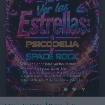
🪐🚀 Canciones para Ver las Estrellas:
Psicodelia y Space Rock 🎸✨
🌌🚀 Viaje intergaláctico: la mejor selección de
psicodelia, space rock y atmósferas cósmicas para
tus noches de astronomía. 🪐🎸 Desconecta, mira
al firmamento y siente la gravedad cero. 💾 ¡Guarda
esta colección para tu próxima noche estrellada!
Añadir un comentario ...
✨⭐