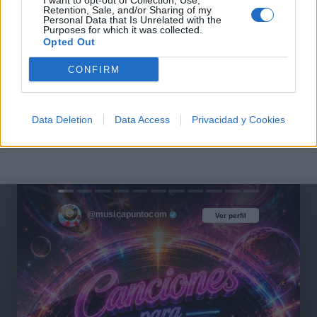
I want to opt-out of Collection, Use,
Retention, Sale, and/or Sharing of my
Personal Data that Is Unrelated with the
Purposes for which it was collected.
Opted Out
CONFIRM
Data Deletion
Data Access
Privacidad y Cookies
@musicapuntocom
Ver perfil
Ver perfil