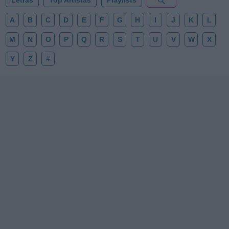
Letras
Top Artistas
Playlists
A
B
C
D
E
F
G
H
I
J
K
L
M
N
O
P
Q
R
S
T
U
V
W
X
Y
Z
#