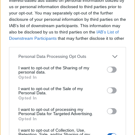
interest-based ads based on personal information utilized by
us or personal information disclosed to third parties prior to
your opt-out. You may separately opt-out of the further
+ Luifer Cuello
disclosure of your personal information by third parties on the
Discografía
Biografía
Ranking
Fotos
Foro
IAB’s list of downstream participants. This information may
also be disclosed by us to third parties on the
IAB’s List of
Añadir Letra
Downstream Participants
that may further disclose it to other
third parties.
Personal Data Processing Opt Outs
Ranking de Luifer Cuello
I want to opt-out of the Sharing of my
personal data.
Luifer Cuello
no está entre los 500 artistas más
Opted In
apoyados y visitados de esta semana.
I want to opt-out of the Sale of my
¿Apoyar a Luifer Cuello?
Personal Data.
Opted In
14
0
I want to opt-out of processing my
Personal Data for Targeted Advertising.
Opted In
Ranking de Luifer Cuello
TOP Música
I want to opt-out of Collection, Use,
Retention, Sale, and/or Sharing of my