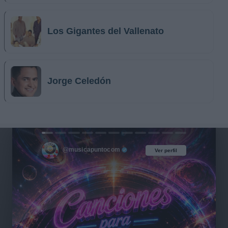
Los Gigantes del Vallenato
Jorge Celedón
@musicapuntocom
Ver perfil
Ver perfil