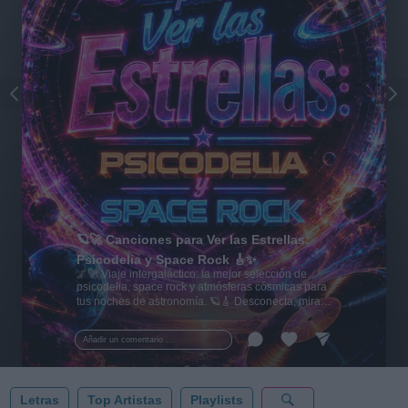
🪐🚀 Canciones para Ver las Estrellas:
Psicodelia y Space Rock 🎸✨
🌌🚀 Viaje intergaláctico: la mejor selección de
psicodelia, space rock y atmósferas cósmicas para
tus noches de astronomía. 🪐🎸 Desconecta, mira
al firmamento y siente la gravedad cero. 💾 ¡Guarda
esta colección para tu próxima noche estrellada!
Añadir un comentario ...
✨⭐
Letras
Top Artistas
Playlists