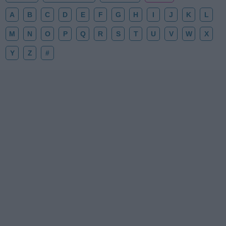
A
B
C
D
E
F
G
H
I
J
K
L
M
N
O
P
Q
R
S
T
U
V
W
X
Y
Z
#