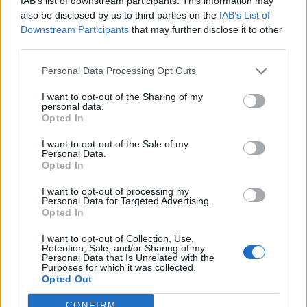
IAB’s list of downstream participants. This information may
esta semana, su mejor puesto ha sido el
19º
en
also be disclosed by us to third parties on the
IAB’s List of
octubre de 2009.
Downstream Participants
that may further disclose it to other
third parties.
¿Apoyar a El Barrio?
Personal Data Processing Opt Outs
146
5
I want to opt-out of the Sharing of my
personal data.
Opted In
Ranking de El Barrio
TOP Música
I want to opt-out of the Sale of my
Personal Data.
Opted In
I want to opt-out of processing my
Personal Data for Targeted Advertising.
Opted In
I want to opt-out of Collection, Use,
Retention, Sale, and/or Sharing of my
Personal Data that Is Unrelated with the
Purposes for which it was collected.
Opted Out
CONFIRM