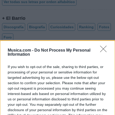
Ver todas sus letras por orden alfabético
+ El Barrio
Discografía
Biografía
Curiosidades
Ranking
Fotos
Foro
Añadir Letra
Musica.com -
Do Not Process My Personal
Information
If you wish to opt-out of the sale, sharing to third parties, or
Biografía de El Barrio
processing of your personal or sensitive information for
El Barrio: La Historia de una Leyenda Musical
targeted advertising by us, please use the below opt-out
Flamenca
section to confirm your selection. Please note that after your
opt-out request is processed you may continue seeing
interest-based ads based on personal information utilized by
Ranking de El Barrio
us or personal information disclosed to third parties prior to
your opt-out. You may separately opt-out of the further
disclosure of your personal information by third parties on the
El Barrio
está en la posición
461
del ranking de