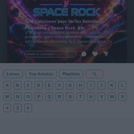
🪐🚀 Canciones para Ver las Estrellas:
Psicodelia y Space Rock 🎸✨
🌌🚀 Viaje intergaláctico: la mejor selección de
psicodelia, space rock y atmósferas cósmicas para
tus noches de astronomía. 🪐🎸 Desconecta, mira
al firmamento y siente la gravedad cero. 💾 ¡Guarda
esta colección para tu próxima noche estrellada!
Añadir un comentario ...
✨⭐
Letras
Top Artistas
Playlists
A
B
C
D
E
F
G
H
I
J
K
L
M
N
O
P
Q
R
S
T
U
V
W
X
Y
Z
#