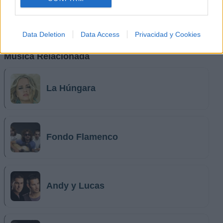
Data Deletion
Data Access
Privacidad y Cookies
Música Relacionada
La Húngara
Fondo Flamenco
Andy y Lucas