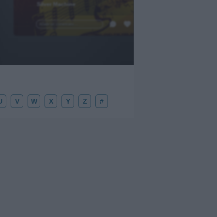
Silver Machine
.
Añadir un comentario ...
U
V
W
X
Y
Z
#