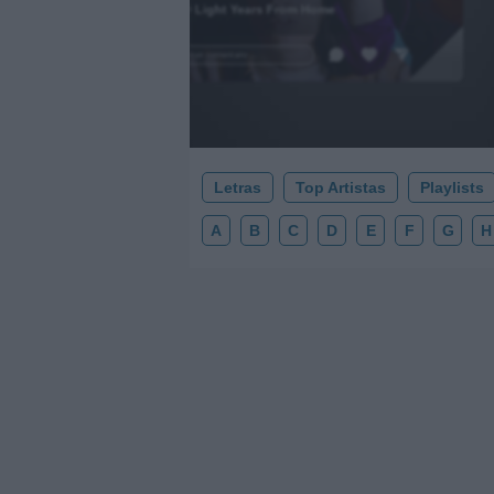
2000 Light Years From Home
.
Añadir un comentario ...
Letras
Top Artistas
Playlists
A
B
C
D
E
F
G
H