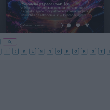
Psicodelia y Space Rock 🎸✨
🌌🚀 Viaje intergaláctico: la mejor selección de
psicodelia, space rock y atmósferas cósmicas para
tus noches de astronomía. 🪐🎸 Desconecta, mira
al firmamento y siente la gravedad cero. 💾 ¡Guarda
esta colección para tu próxima noche estrellada!
Añadir un comentario ...
✨⭐
I
J
K
L
M
N
O
P
Q
R
S
T