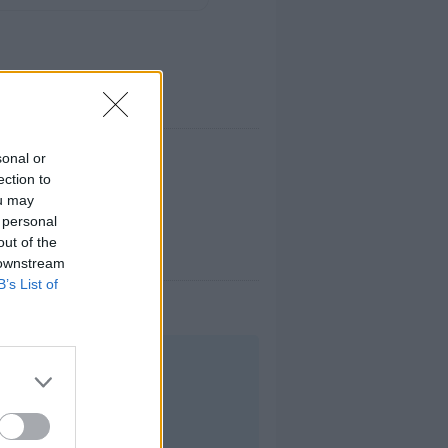
sonal or
ection to
ou may
 personal
out of the
 downstream
B’s List of