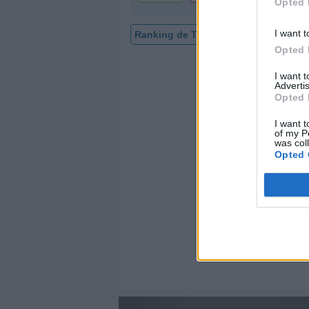
Opted 
I want t
Ranking de Tijeritas
TOP Música
Opted 
I want 
Advertis
Opted 
I want t
of my P
was col
Opted 