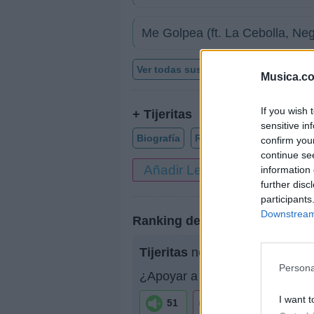
Me Golpea (ft. La Cebolla, Neg
Ver todas sus letras por orden alfabé
Musica.c
If you wish 
+ Tijeritas
sensitive in
Biografía
Ranking
Fotos
For
confirm you
continue se
Añadir Letra
information 
further disc
participants
Downstream 
Ranking de Tijeritas
Tijeritas
no está entre los 500
Persona
¿Apoyar a Tijeritas?
I want t
51
3