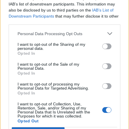
IAB’s list of downstream participants. This information may
also be disclosed by us to third parties on the
IAB’s List of
Downstream Participants
that may further disclose it to other
third parties.
🪐🚀 Canciones para Ver las Estrellas:
Personal Data Processing Opt Outs
Psicodelia y Space Rock 🎸✨
🌌🚀 Viaje intergaláctico: la mejor selección de
psicodelia, space rock y atmósferas cósmicas para
I want to opt-out of the Sharing of my
tus noches de astronomía. 🪐🎸 Desconecta, mira
personal data.
Opted In
al firmamento y siente la gravedad cero. 💾 ¡Guarda
esta colección para tu próxima noche estrellada!
Añadir un comentario ...
✨⭐
I want to opt-out of the Sale of my
Personal Data.
Opted In
Letras
Top Artistas
Playlists
I want to opt-out of processing my
Personal Data for Targeted Advertising.
A
B
C
D
E
F
G
H
I
J
K
L
Opted In
M
N
O
P
Q
R
S
T
U
V
W
X
I want to opt-out of Collection, Use,
Retention, Sale, and/or Sharing of my
Y
Z
#
Personal Data that Is Unrelated with the
Purposes for which it was collected.
Opted Out