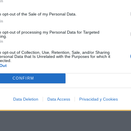
In
🪐🚀 Canciones para Ver las Estrellas:
o opt-out of the Sale of my Personal Data.
Psicodelia y Space Rock 🎸✨
🌌🚀 Viaje intergaláctico: la mejor selección de
In
psicodelia, space rock y atmósferas cósmicas para
tus noches de astronomía. 🪐🎸 Desconecta, mira
to opt-out of processing my Personal Data for Targeted
al firmamento y siente la gravedad cero. 💾 ¡Guarda
ing.
esta colección para tu próxima noche estrellada!
Añadir un comentario ...
In
✨⭐
o opt-out of Collection, Use, Retention, Sale, and/or Sharing
ersonal Data that Is Unrelated with the Purposes for which it
lected.
Out
I
J
K
L
M
N
O
P
Q
R
S
T
CONFIRM
Data Deletion
Data Access
Privacidad y Cookies