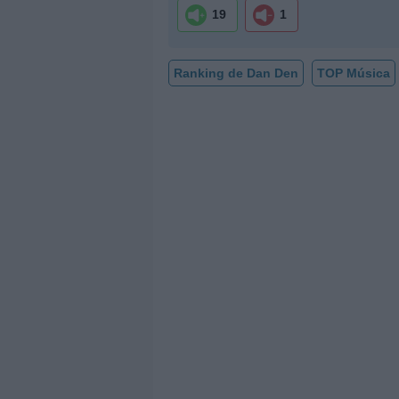
19
1
Ranking de Dan Den
TOP Música