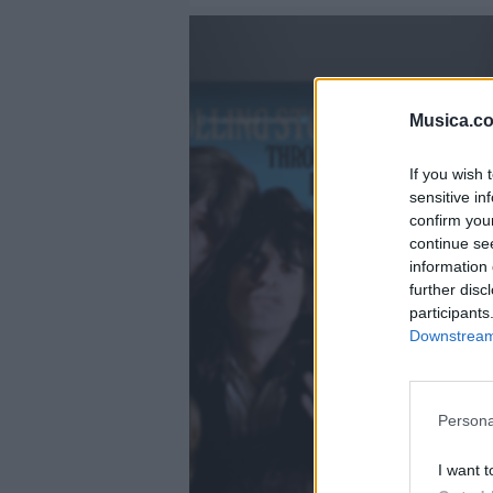
Musica.c
@musicapuntocom
Ver perfil
Ver perfil
If you wish 
fil
fil
sensitive in
confirm you
continue se
information 
further disc
participants
Downstream 
Persona
I want t
)