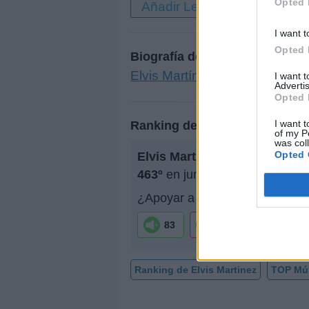
Opted 
Añadir Letra
I want t
Opted 
Biografía de Elvis Martinez
Elvis Martínez: El Jefe Román
I want 
Advertis
Opted 
I want t
Ranking de Elvis Martinez
of my P
was col
Opted 
Elvis Martinez
no está entre l
463º
en junio de 2009.
¿Apoyar a Elvis Martinez?
83
3
Ranking de Elvis Martinez
TOP Mú