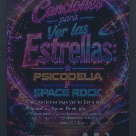
🪐🚀 Canciones para Ver las Estrellas:
Psicodelia y Space Rock 🎸✨
🌌🚀 Viaje intergaláctico: la mejor selección de
psicodelia, space rock y atmósferas cósmicas para
tus noches de astronomía. 🪐🎸 Desconecta, mira
al firmamento y siente la gravedad cero. 💾 ¡Guarda
esta colección para tu próxima noche estrellada!
Añadir un comentario ...