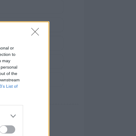
sonal or
ection to
ou may
 personal
out of the
 downstream
B’s List of