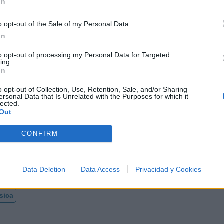
In
o opt-out of the Sale of my Personal Data.
In
tico de la Bachata
to opt-out of processing my Personal Data for Targeted
ing.
In
o opt-out of Collection, Use, Retention, Sale, and/or Sharing
ersonal Data that Is Unrelated with the Purposes for which it
lected.
Out
os 500 artistas más apoyados y visitados de esta semana
CONFIRM
Data Deletion
Data Access
Privacidad y Cookies
sica