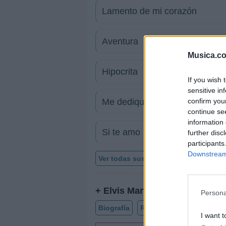
Lamento de mi corazón
Aventura
Musica.c
Hipocrita
If you wish 
sensitive in
confirm you
Me dedique a perderte
continue se
information 
Si te amo
further disc
participants
Downstream 
Ver todas sus letras por orden alfabé
+ Elvis Martínez
Persona
Biografía
Ranking
Fotos
For
I want t