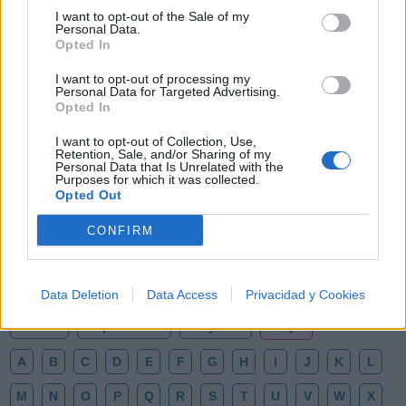
I want to opt-out of the Sale of my
Personal Data.
Opted In
I want to opt-out of processing my
Personal Data for Targeted Advertising.
Opted In
I want to opt-out of Collection, Use,
Retention, Sale, and/or Sharing of my
Personal Data that Is Unrelated with the
🪐🚀 Canciones para Ver las Estrellas:
Purposes for which it was collected.
Psicodelia y Space Rock 🎸✨
Opted Out
🌌🚀 Viaje intergaláctico: la mejor selección de
psicodelia, space rock y atmósferas cósmicas para
tus noches de astronomía. 🪐🎸 Desconecta, mira
CONFIRM
al firmamento y siente la gravedad cero. 💾 ¡Guarda
esta colección para tu próxima noche estrellada!
Añadir un comentario ...
✨⭐
Data Deletion
Data Access
Privacidad y Cookies
Letras
Top Artistas
Playlists
A
B
C
D
E
F
G
H
I
J
K
L
M
N
O
P
Q
R
S
T
U
V
W
X