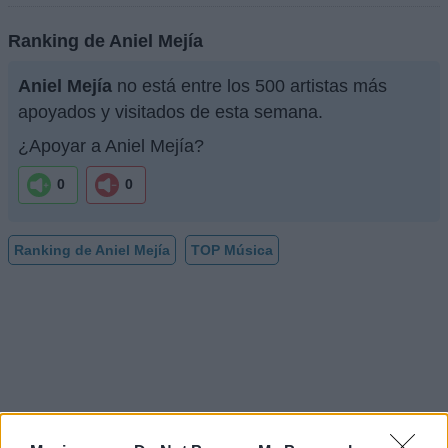
Ranking de Aniel Mejía
Aniel Mejía
no está entre los 500 artistas más
apoyados y visitados de esta semana.
¿Apoyar a Aniel Mejía?
0
0
Ranking de Aniel Mejía
TOP Música