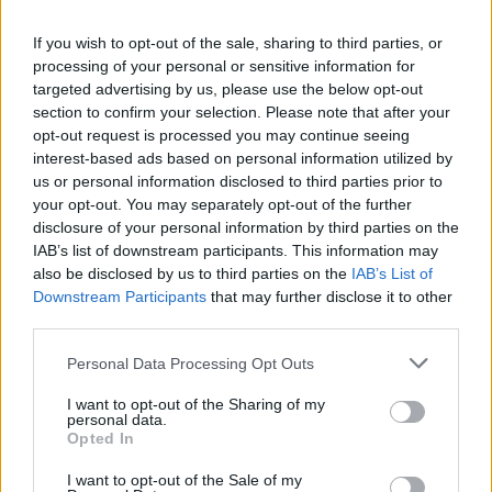
If you wish to opt-out of the sale, sharing to third parties, or
processing of your personal or sensitive information for
targeted advertising by us, please use the below opt-out
section to confirm your selection. Please note that after your
opt-out request is processed you may continue seeing
🪐🚀 Canciones para Ver las Estrellas:
interest-based ads based on personal information utilized by
Psicodelia y Space Rock 🎸✨
us or personal information disclosed to third parties prior to
🌌🚀 Viaje intergaláctico: la mejor selección de
psicodelia, space rock y atmósferas cósmicas para
your opt-out. You may separately opt-out of the further
tus noches de astronomía. 🪐🎸 Desconecta, mira
disclosure of your personal information by third parties on the
al firmamento y siente la gravedad cero. 💾 ¡Guarda
IAB’s list of downstream participants. This information may
esta colección para tu próxima noche estrellada!
Añadir un comentario ...
✨⭐
also be disclosed by us to third parties on the
IAB’s List of
Downstream Participants
that may further disclose it to other
third parties.
Letras
Top Artistas
Playlists
Personal Data Processing Opt Outs
A
B
C
D
E
F
G
H
I
J
K
L
I want to opt-out of the Sharing of my
M
N
O
P
Q
R
S
T
U
V
W
X
personal data.
Opted In
Y
Z
#
I want to opt-out of the Sale of my