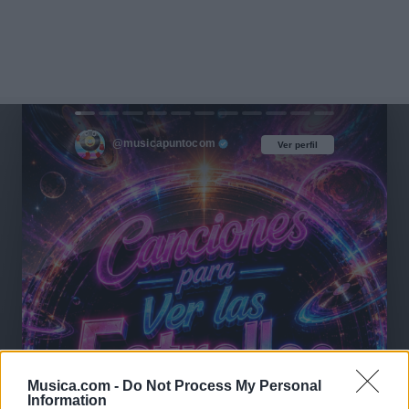
@musicapuntocom
Ver perfil
Ver perfil
Musica.com -
Do Not Process My Personal
Information