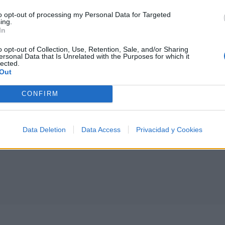
to opt-out of processing my Personal Data for Targeted
ing.
In
I
J
K
L
M
N
O
P
Q
R
S
T
o opt-out of Collection, Use, Retention, Sale, and/or Sharing
ersonal Data that Is Unrelated with the Purposes for which it
lected.
Out
CONFIRM
Data Deletion
Data Access
Privacidad y Cookies