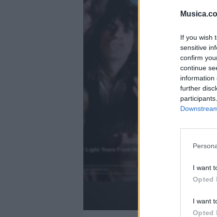
Musica.c
If you wish 
sensitive in
confirm you
continue se
information 
further disc
participants
Downstream 
)
Persona
2000 Light Years From Home
.
I want t
Añadir un comentario ...
Opted 
I want t
Opted 