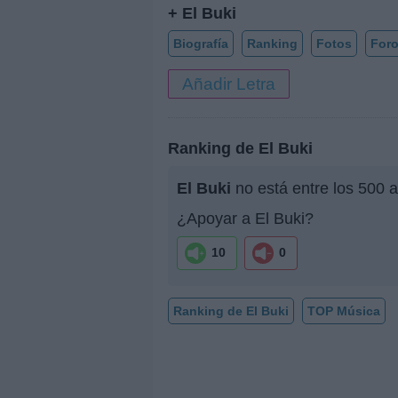
+ El Buki
Biografía
Ranking
Fotos
For
Añadir Letra
Ranking de El Buki
El Buki
no está entre los 500 
¿Apoyar a El Buki?
10
0
Ranking de El Buki
TOP Música