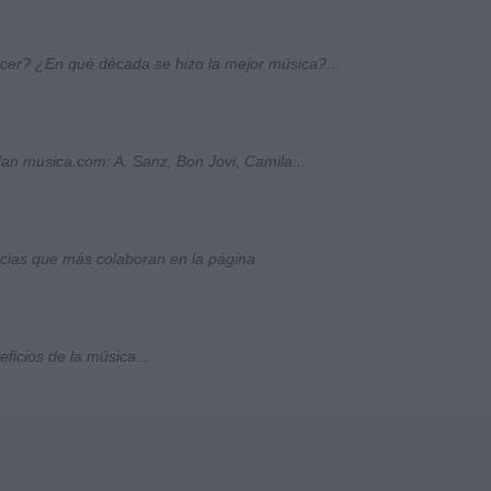
ocer? ¿En qué década se hizo la mejor música?...
an musica.com: A. Sanz, Bon Jovi, Camila...
socias que más colaboran en la página
ficios de la música...