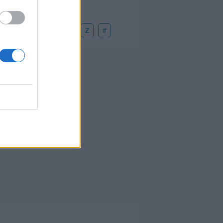
U
V
W
X
Y
Z
#