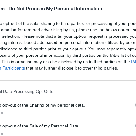
om -
Do Not Process My Personal Information
to opt-out of the sale, sharing to third parties, or processing of your per
formation for targeted advertising by us, please use the below opt-out s
r selection. Please note that after your opt-out request is processed y
eing interest-based ads based on personal information utilized by us or
disclosed to third parties prior to your opt-out. You may separately opt-
losure of your personal information by third parties on the IAB’s list of
. This information may also be disclosed by us to third parties on the
IA
Participants
that may further disclose it to other third parties.
🪐🚀 Canciones para Ver las Estrellas:
l Data Processing Opt Outs
Psicodelia y Space Rock 🎸✨
🌌🚀 Viaje intergaláctico: la mejor selección de
o opt-out of the Sharing of my personal data.
psicodelia, space rock y atmósferas cósmicas para
tus noches de astronomía. 🪐🎸 Desconecta, mira
In
al firmamento y siente la gravedad cero. 💾 ¡Guarda
esta colección para tu próxima noche estrellada!
Añadir un comentario ...
✨⭐
o opt-out of the Sale of my Personal Data.
In