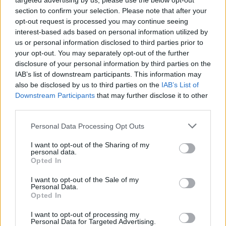
targeted advertising by us, please use the below opt-out
Ver todas sus letras por orden alfabético
section to confirm your selection. Please note that after your
opt-out request is processed you may continue seeing
interest-based ads based on personal information utilized by
+ Sordromo
us or personal information disclosed to third parties prior to
Biografía
Ranking
Fotos
Foro
your opt-out. You may separately opt-out of the further
disclosure of your personal information by third parties on the
Añadir Letra
IAB’s list of downstream participants. This information may
also be disclosed by us to third parties on the
IAB’s List of
Downstream Participants
that may further disclose it to other
third parties.
Ranking de Sordromo
Personal Data Processing Opt Outs
Sordromo
no está entre los 500 artistas más
I want to opt-out of the Sharing of my
apoyados y visitados de esta semana.
personal data.
Opted In
¿Apoyar a Sordromo?
I want to opt-out of the Sale of my
2
0
Personal Data.
Opted In
I want to opt-out of processing my
Ranking de Sordromo
TOP Música
Personal Data for Targeted Advertising.