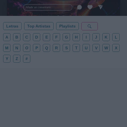
al firmamento y siente la gravedad cero. 💾 ¡Guarda
esta colección para tu próxima noche estrellada!
Añadir un comentario ...
✨⭐
Letras
Top Artistas
Playlists
A
B
C
D
E
F
G
H
I
J
K
L
M
N
O
P
Q
R
S
T
U
V
W
X
Y
Z
#