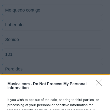
Me quedo contigo
Laberinto
Sonido
101
Perdidos
Diecisiete
Musica.com -
Do Not Process My Personal
Information
Despedida
If you wish to opt-out of the sale, sharing to third parties, or
processing of your personal or sensitive information for