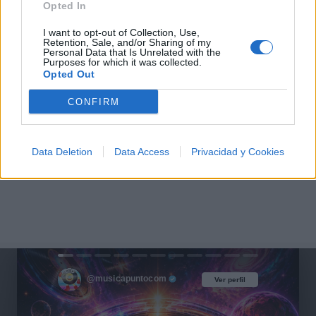
Opted In
I want to opt-out of Collection, Use,
Retention, Sale, and/or Sharing of my
Personal Data that Is Unrelated with the
Purposes for which it was collected.
Opted Out
CONFIRM
Data Deletion
Data Access
Privacidad y Cookies
@musicapuntocom
Ver perfil
Ver perfil