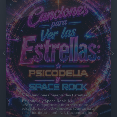
🪐🚀 Canciones para Ver las Estrellas:
Psicodelia y Space Rock 🎸✨
🌌🚀 Viaje intergaláctico: la mejor selección de
psicodelia, space rock y atmósferas cósmicas para
tus noches de astronomía. 🪐🎸 Desconecta, mira