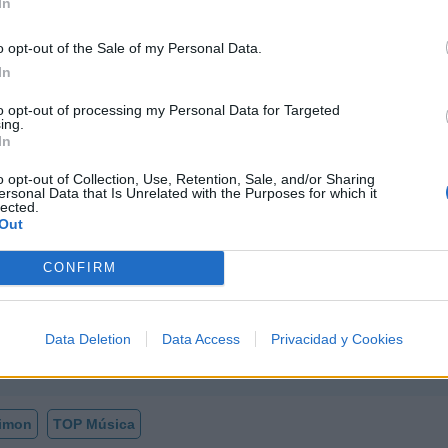
In
o opt-out of the Sale of my Personal Data.
In
to opt-out of processing my Personal Data for Targeted
nda El Limon
ing.
n: La Leyenda Musical que Revolucionó la Banda S
In
o opt-out of Collection, Use, Retention, Sale, and/or Sharing
ersonal Data that Is Unrelated with the Purposes for which it
lected.
da El Limon
Out
n
no está entre los 500 artistas más apoyados y visitad
CONFIRM
o de 2012.
a El Limon?
Data Deletion
Data Access
Privacidad y Cookies
Limon
TOP Música