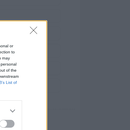
sonal or
ection to
ou may
 personal
out of the
 downstream
B’s List of