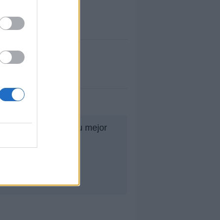
inaloense
os de esta semana, su mejor