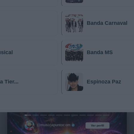
Banda Carnaval
sical
Banda MS
 Tier...
Espinoza Paz
@musicapuntocom
Ver perfil
Ver perfil