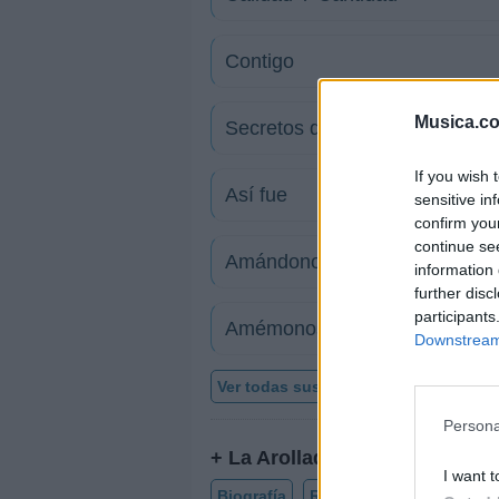
Contigo
Musica.c
Secretos de mi memoria
If you wish 
Así fue
sensitive in
confirm you
continue se
Amándonos
information 
further disc
participants
Amémonos más
Downstream 
Ver todas sus letras por orden alfabé
Persona
+ La Arolladora Banda El Lim
I want t
Biografía
Ranking
Fotos
For