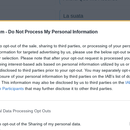
La suata
om -
Do Not Process My Personal Information
Mírame
to opt-out of the sale, sharing to third parties, or processing of your per
Mi linda esposa
formation for targeted advertising by us, please use the below opt-out s
r selection. Please note that after your opt-out request is processed y
eing interest-based ads based on personal information utilized by us or
Que va a ser de mí
disclosed to third parties prior to your opt-out. You may separately opt-
losure of your personal information by third parties on the IAB’s list of
. This information may also be disclosed by us to third parties on the
IA
Huele a peligro
Participants
that may further disclose it to other third parties.
tico
l Data Processing Opt Outs
ón
o opt-out of the Sharing of my personal data.
o