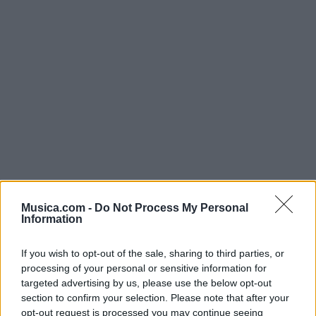
Musica.com -
Do Not Process My Personal
Música Relacionada
Information
If you wish to opt-out of the sale, sharing to third parties, or
Shakira
processing of your personal or sensitive information for
targeted advertising by us, please use the below opt-out
section to confirm your selection. Please note that after your
opt-out request is processed you may continue seeing