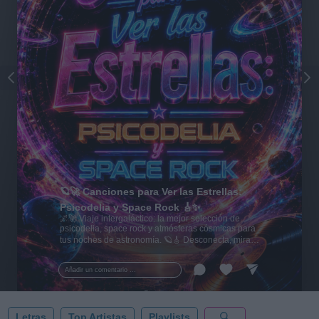
🪐🚀 Canciones para Ver las Estrellas:
Psicodelia y Space Rock 🎸✨
🌌🚀 Viaje intergaláctico: la mejor selección de
psicodelia, space rock y atmósferas cósmicas para
tus noches de astronomía. 🪐🎸 Desconecta, mira
al firmamento y siente la gravedad cero. 💾 ¡Guarda
esta colección para tu próxima noche estrellada!
Añadir un comentario ...
✨⭐
Letras
Top Artistas
Playlists