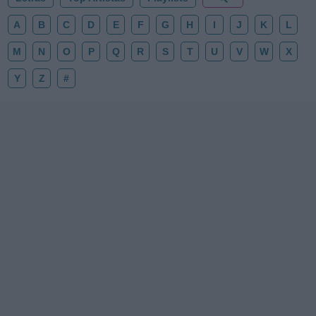
A
B
C
D
E
F
G
H
I
J
K
L
M
N
O
P
Q
R
S
T
U
V
W
X
Y
Z
#