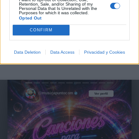
Retention, Sale, and/or Sharing of my
Personal Data that Is Unrelated with the
Purposes for which it was collected.
Opted Out
Café Tacuba
CONFIRM
Molotov
Data Deletion
Data Access
Privacidad y Cookies
@musicapuntocom
Ver perfil
Ver perfil