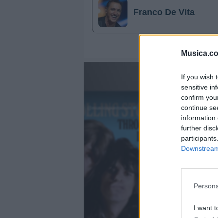
Franco De Vita
Musica.c
If you wish 
sensitive in
confirm you
continue se
@musicapuntocom
Ver perfil
Ver perfil
information 
further disc
fil
fil
participants
Downstream 
Persona
I want t