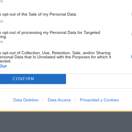
In
o opt-out of the Sale of my Personal Data.
In
to opt-out of processing my Personal Data for Targeted
ing.
🪐🚀 Canciones para Ver las Estrellas:
In
Psicodelia y Space Rock 🎸✨
🌌🚀 Viaje intergaláctico: la mejor selección de
o opt-out of Collection, Use, Retention, Sale, and/or Sharing
psicodelia, space rock y atmósferas cósmicas para
ersonal Data that Is Unrelated with the Purposes for which it
lected.
tus noches de astronomía. 🪐🎸 Desconecta, mira
Out
al firmamento y siente la gravedad cero. 💾 ¡Guarda
esta colección para tu próxima noche estrellada!
Añadir un comentario ...
✨⭐
CONFIRM
Data Deletion
Data Access
Privacidad y Cookies
I
J
K
L
M
N
O
P
Q
R
S
T