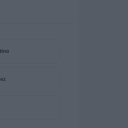
tino
dez