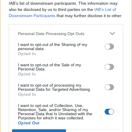
IAB’s list of downstream participants. This information may
also be disclosed by us to third parties on the
IAB’s List of
Downstream Participants
that may further disclose it to other
third parties.
🪐🚀 Canciones para Ver las Estrellas:
Personal Data Processing Opt Outs
Psicodelia y Space Rock 🎸✨
🌌🚀 Viaje intergaláctico: la mejor selección de
psicodelia, space rock y atmósferas cósmicas para
I want to opt-out of the Sharing of my
tus noches de astronomía. 🪐🎸 Desconecta, mira
personal data.
al firmamento y siente la gravedad cero. 💾 ¡Guarda
Opted In
esta colección para tu próxima noche estrellada!
Añadir un comentario ...
✨⭐
I want to opt-out of the Sale of my
Personal Data.
Opted In
Letras
Top Artistas
Playlists
I want to opt-out of processing my
Personal Data for Targeted Advertising.
A
B
C
D
E
F
G
H
I
J
K
L
Opted In
M
N
O
P
Q
R
S
T
U
V
W
X
I want to opt-out of Collection, Use,
Retention, Sale, and/or Sharing of my
Y
Z
#
Personal Data that Is Unrelated with the
Purposes for which it was collected.
Opted Out