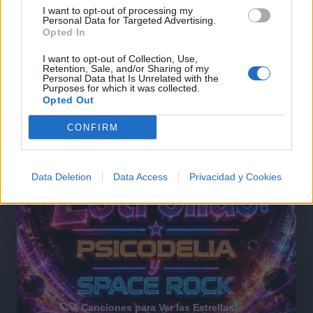
I want to opt-out of processing my
@musicapuntocom
Ver perfil
Ver perfil
Personal Data for Targeted Advertising.
Opted In
I want to opt-out of Collection, Use,
Retention, Sale, and/or Sharing of my
Personal Data that Is Unrelated with the
Purposes for which it was collected.
Opted Out
CONFIRM
Data Deletion
Data Access
Privacidad y Cookies
🪐🚀 Canciones para Ver las Estrellas: