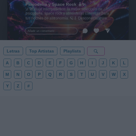
Psicodelia y Space Rock 🎸✨
🌌🚀 Viaje intergaláctico: la mejor selección de
psicodelia, space rock y atmósferas cósmicas para
tus noches de astronomía. 🪐🎸 Desconecta, mira
al firmamento y siente la gravedad cero. 💾 ¡Guarda
esta colección para tu próxima noche estrellada!
Añadir un comentario ...
✨⭐
Letras
Top Artistas
Playlists
A
B
C
D
E
F
G
H
I
J
K
L
M
N
O
P
Q
R
S
T
U
V
W
X
Y
Z
#