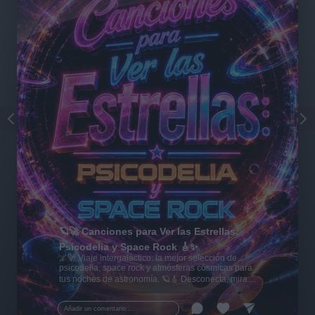
🪐🚀 Canciones para Ver las Estrellas:
Psicodelia y Space Rock 🎸✨
🌌🚀 Viaje intergaláctico: la mejor selección de
psicodelia, space rock y atmósferas cósmicas para
tus noches de astronomía. 🪐🎸 Desconecta, mira
al firmamento y siente la gravedad cero. 💾 ¡Guarda
esta colección para tu próxima noche estrellada!
Añadir un comentario ...
✨⭐