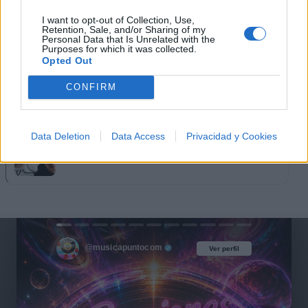
Moderatto
I want to opt-out of Collection, Use,
Retention, Sale, and/or Sharing of my
Personal Data that Is Unrelated with the
Purposes for which it was collected.
Opted Out
blink-182
CONFIRM
Data Deletion
Data Access
Privacidad y Cookies
Twenty One Pilots
@musicapuntocom
Ver perfil
Ver perfil