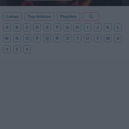
Letras
Top Artistas
Playlists
A
B
C
D
E
F
G
H
I
J
K
L
M
N
O
P
Q
R
S
T
U
V
W
X
Y
Z
#