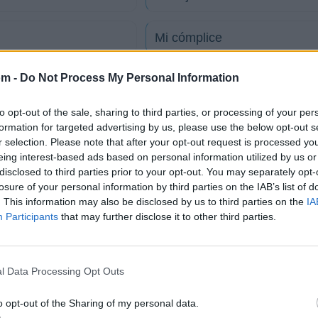
Mi cómplice
om -
Do Not Process My Personal Information
La cachuchita
to opt-out of the sale, sharing to third parties, or processing of your per
Evidencias
formation for targeted advertising by us, please use the below opt-out s
r selection. Please note that after your opt-out request is processed y
eing interest-based ads based on personal information utilized by us or
Si tu eres mi hombre y yo tu
disclosed to third parties prior to your opt-out. You may separately opt-
losure of your personal information by third parties on the IAB’s list of
. This information may also be disclosed by us to third parties on the
IA
tico
Participants
that may further disclose it to other third parties.
l Data Processing Opt Outs
o
o opt-out of the Sharing of my personal data.