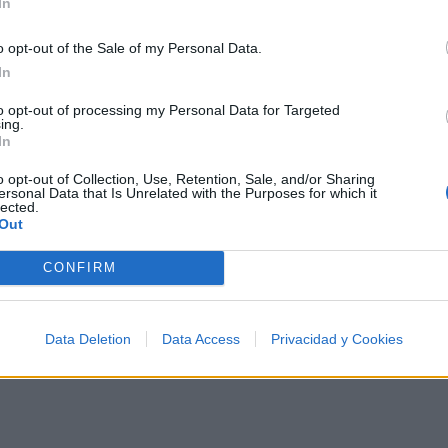
In
o opt-out of the Sale of my Personal Data.
ana
In
entre los 500 artistas más apoyados y visitados de est
to opt-out of processing my Personal Data for Targeted
ing.
a?
In
o opt-out of Collection, Use, Retention, Sale, and/or Sharing
ersonal Data that Is Unrelated with the Purposes for which it
lected.
Out
TOP Música
CONFIRM
Data Deletion
Data Access
Privacidad y Cookies