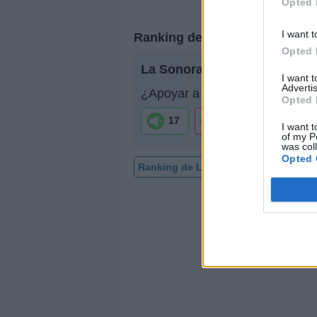
Opted 
I want t
Ranking de La Sonora Tropic
Opted 
La Sonora Tropicana
no está 
I want 
Advertis
¿Apoyar a La Sonora Tropican
Opted 
17
2
I want t
of my P
was col
Opted 
Ranking de La Sonora Tropicana