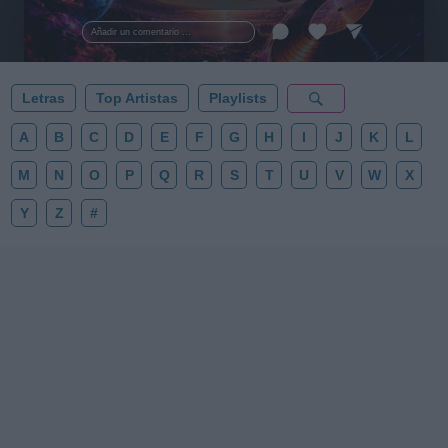
al firmamento y siente la gravedad cero. 💾 ¡Guarda
esta colección para tu próxima noche estrellada!
Añadir un comentario ...
✨⭐
Letras
Top Artistas
Playlists
A
B
C
D
E
F
G
H
I
J
K
L
M
N
O
P
Q
R
S
T
U
V
W
X
Y
Z
#