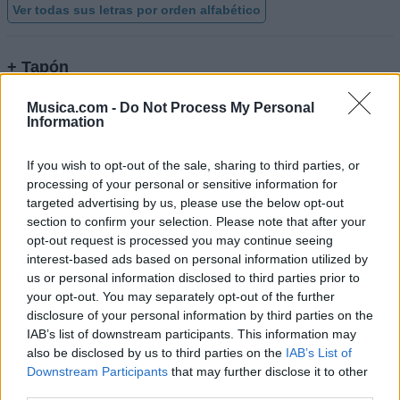
Ver todas sus letras por orden alfabético
+ Tapón
Biografía
Ranking
Foro
Musica.com -
Do Not Process My Personal
Information
Añadir Letra
If you wish to opt-out of the sale, sharing to third parties, or
processing of your personal or sensitive information for
Ranking de Tapón
targeted advertising by us, please use the below opt-out
section to confirm your selection. Please note that after your
opt-out request is processed you may continue seeing
Tapón
no está entre los 500 artistas más apoyados
interest-based ads based on personal information utilized by
y visitados de esta semana.
us or personal information disclosed to third parties prior to
¿Apoyar a Tapón?
your opt-out. You may separately opt-out of the further
disclosure of your personal information by third parties on the
22
1
IAB’s list of downstream participants. This information may
also be disclosed by us to third parties on the
IAB’s List of
Downstream Participants
that may further disclose it to other
Ranking de Tapón
TOP Música
third parties.