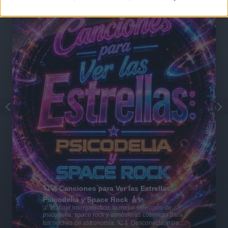
🪐🚀 Canciones para Ver las Estrellas:
Psicodelia y Space Rock 🎸✨
🌌🚀 Viaje intergaláctico: la mejor selección de
psicodelia, space rock y atmósferas cósmicas para
tus noches de astronomía. 🪐🎸 Desconecta, mira