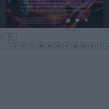
🌌🚀 Viaje intergaláctico: la mejor selección de
psicodelia, space rock y atmósferas cósmicas para
tus noches de astronomía. 🪐🎸 Desconecta, mira
al firmamento y siente la gravedad cero. 💾 ¡Guarda
esta colección para tu próxima noche estrellada!
Añadir un comentario ...
✨⭐
I
J
K
L
M
N
O
P
Q
R
S
T