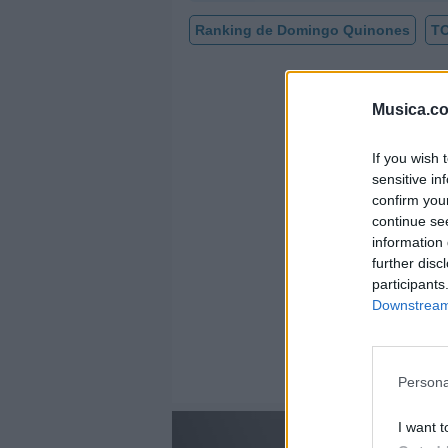
Ranking de Domingo Quinones
TO
Musica.c
If you wish 
sensitive in
confirm you
continue se
information 
further disc
participants
Downstream 
Persona
I want t