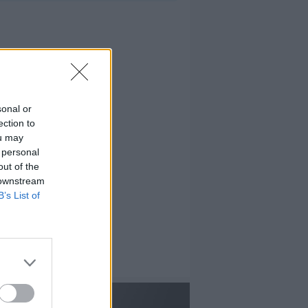
sonal or
ection to
ou may
 personal
out of the
 downstream
B’s List of