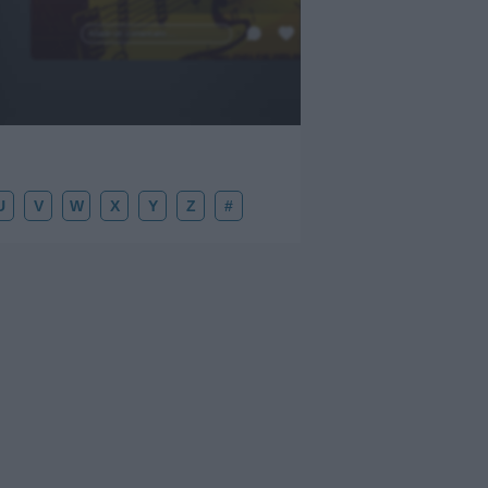
.
Añadir un comentario ...
U
V
W
X
Y
Z
#