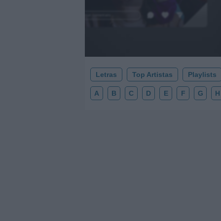
.
Añadir un comentario ...
Letras
Top Artistas
Playlists
A
B
C
D
E
F
G
H