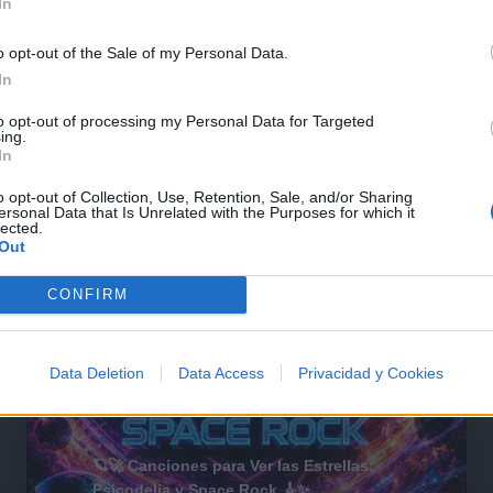
In
@musicapuntocom
Ver perfil
Ver perfil
o opt-out of the Sale of my Personal Data.
In
to opt-out of processing my Personal Data for Targeted
ing.
In
o opt-out of Collection, Use, Retention, Sale, and/or Sharing
ersonal Data that Is Unrelated with the Purposes for which it
lected.
Out
CONFIRM
Data Deletion
Data Access
Privacidad y Cookies
🪐🚀 Canciones para Ver las Estrellas:
Psicodelia y Space Rock 🎸✨