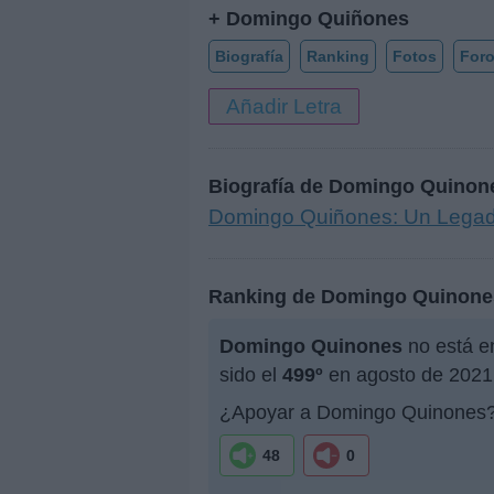
+ Domingo Quiñones
Biografía
Ranking
Fotos
For
Añadir Letra
Biografía de Domingo Quinon
Domingo Quiñones: Un Legad
Ranking de Domingo Quinone
Domingo Quinones
no está en
sido el
499º
en agosto de 2021
¿Apoyar a Domingo Quinones
48
0