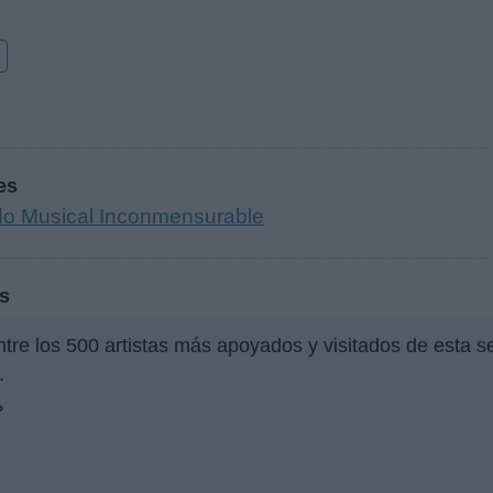
o
es
o Musical Inconmensurable
s
tre los 500 artistas más apoyados y visitados de esta 
.
?