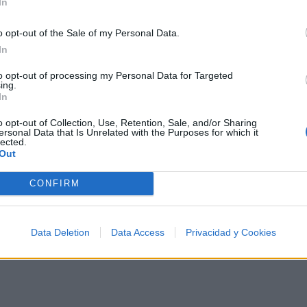
In
o opt-out of the Sale of my Personal Data.
In
00 artistas más apoyados y visitados de esta semana.
to opt-out of processing my Personal Data for Targeted
ing.
In
o opt-out of Collection, Use, Retention, Sale, and/or Sharing
ersonal Data that Is Unrelated with the Purposes for which it
lected.
Out
a
CONFIRM
Data Deletion
Data Access
Privacidad y Cookies