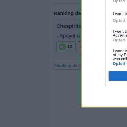
Opted 
Ranking de Chespirito
I want t
Opted 
Chespirito
no está entre los 5
I want 
Advertis
¿Apoyar a Chespirito?
Opted 
32
2
I want t
of my P
was col
Opted 
Ranking de Chespirito
TOP Músic