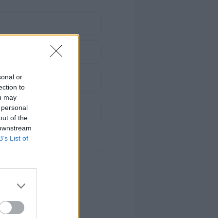
sonal or
ection to
ou may
 personal
iz
out of the
 downstream
B’s List of