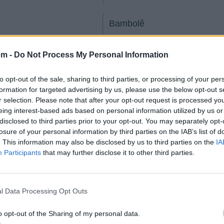
Bambolê
Aeróbica
om -
Do Not Process My Personal Information
to opt-out of the sale, sharing to third parties, or processing of your per
Empine o Nariz
formation for targeted advertising by us, please use the below opt-out s
r selection. Please note that after your opt-out request is processed y
eing interest-based ads based on personal information utilized by us or
Quero que saiba que sou Fel
disclosed to third parties prior to your opt-out. You may separately opt-
losure of your personal information by third parties on the IAB’s list of
tico
. This information may also be disclosed by us to third parties on the
IA
Participants
that may further disclose it to other third parties.
o
l Data Processing Opt Outs
o opt-out of the Sharing of my personal data.