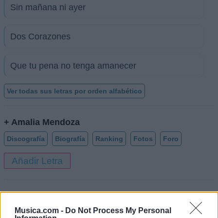
Sin mañana ni ayer
Dos Corazones
Que tu pena no tenga amanecer
Ver todas sus letras por orden alfabético
+ Amalia Mendoza
Discografía
Biografía
Ranking
Fotos
Foro
Añadir Letra
Ranking de Amalia Mendoza
Musica.com -
Do Not Process My Personal
Amalia Mendoza
no figura entre los 500 artistas