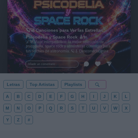
🪐🚀 Canciones para Ver las Estrellas:
Psicodelia y Space Rock 🎸✨
🌌🚀 Viaje intergaláctico: la mejor selección de
psicodelia, space rock y atmósferas cósmicas para
tus noches de astronomía. 🪐🎸 Desconecta, mira
al firmamento y siente la gravedad cero. 💾 ¡Guarda
esta colección para tu próxima noche estrellada!
Añadir un comentario ...
✨⭐
Letras
Top Artistas
Playlists
A
B
C
D
E
F
G
H
I
J
K
L
M
N
O
P
Q
R
S
T
U
V
W
X
Y
Z
#