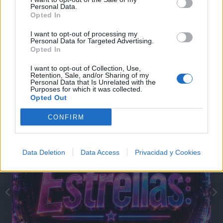
Personal Data.
Opted In
I want to opt-out of processing my
Personal Data for Targeted Advertising.
Opted In
@musicapuntocom
Ver perfil
Ver perfil
I want to opt-out of Collection, Use,
Retention, Sale, and/or Sharing of my
Personal Data that Is Unrelated with the
Purposes for which it was collected.
Opted Out
CONFIRM
Data Deletion
Data Access
Privacidad y Cookies