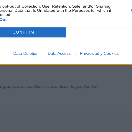
o opt-out of Collection, Use, Retention, Sale, and/or Sharing
ersonal Data that Is Unrelated with the Purposes for which it
lected.
Out
CONFIRM
Data Deletion
Data Access
Privacidad y Cookies
y grupos para establecer sus índices de popularidad