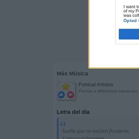
I want t
of my P
was col
Opted 
Más Música
Puntuar Artistas
Puntúa a diferentes cantantes 
Letra del día
Sueña que no existen fronteras
Y amor sin barreras,