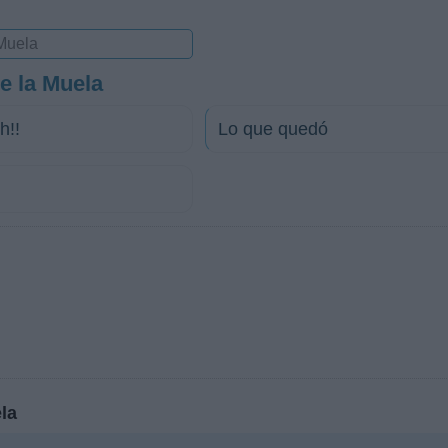
e la Muela
h!!
Lo que quedó
la