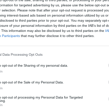
formation for targeted advertising by us, please use the below opt-out s
r selection. Please note that after your opt-out request is processed y
eing interest-based ads based on personal information utilized by us or
disclosed to third parties prior to your opt-out. You may separately opt-
🪐🚀 Canciones para Ver las Estrellas:
losure of your personal information by third parties on the IAB’s list of
Psicodelia y Space Rock 🎸✨
. This information may also be disclosed by us to third parties on the
IA
🌌🚀 Viaje intergaláctico: la mejor selección de
psicodelia, space rock y atmósferas cósmicas para
Participants
that may further disclose it to other third parties.
tus noches de astronomía. 🪐🎸 Desconecta, mira
al firmamento y siente la gravedad cero. 💾 ¡Guarda
esta colección para tu próxima noche estrellada!
Añadir un comentario ...
✨⭐
l Data Processing Opt Outs
o opt-out of the Sharing of my personal data.
In
I
J
K
L
M
N
O
P
Q
R
S
T
o opt-out of the Sale of my Personal Data.
In
to opt-out of processing my Personal Data for Targeted
ing.
In