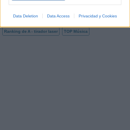
¿Apoyar a A - tirador laser?
1
0
Data Deletion
Data Access
Privacidad y Cookies
Ranking de A - tirador laser
TOP Música