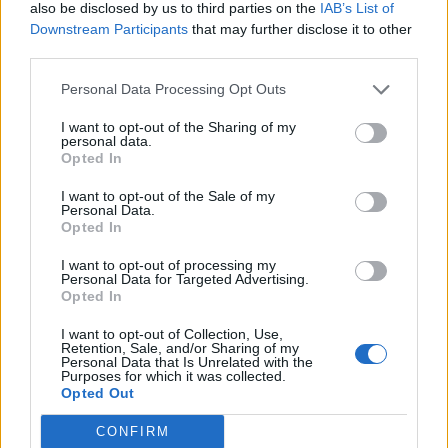
Ver todas sus letras por orden alfabético
also be disclosed by us to third parties on the
IAB’s List of
Downstream Participants
that may further disclose it to other
third parties.
+ A - tirador laser
Personal Data Processing Opt Outs
Biografía
Ranking
Fotos
Foro
I want to opt-out of the Sharing of my
personal data.
Añadir Letra
Opted In
I want to opt-out of the Sale of my
Personal Data.
Biografía de A - tirador laser
Opted In
A-Tirador Láser: Una Mirada Completa a la Banda
I want to opt-out of processing my
Argentina
Personal Data for Targeted Advertising.
Opted In
I want to opt-out of Collection, Use,
Ranking de A - tirador laser
Retention, Sale, and/or Sharing of my
Personal Data that Is Unrelated with the
Purposes for which it was collected.
A - tirador laser
no está entre los 500 artistas más
Opted Out
apoyados y visitados de esta semana.
CONFIRM