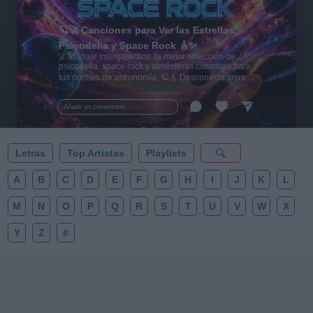
🪐🚀 Canciones para Ver las Estrellas:
Psicodelia y Space Rock 🎸✨
🌌🚀 Viaje intergaláctico: la mejor selección de
psicodelia, space rock y atmósferas cósmicas para
tus noches de astronomía. 🪐🎸 Desconecta, mira
al firmamento y siente la gravedad cero. 💾 ¡Guarda
esta colección para tu próxima noche estrellada!
Añadir un comentario ...
✨⭐
Letras
Top Artistas
Playlists
A
B
C
D
E
F
G
H
I
J
K
L
M
N
O
P
Q
R
S
T
U
V
W
X
Y
Z
#