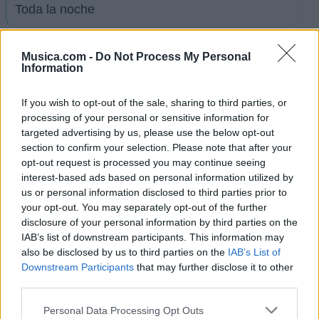
Toda la noche
Lorenzo Quintana
Musica.com -
Do Not Process My Personal
Information
Lagrimas de amor
If you wish to opt-out of the sale, sharing to third parties, or
processing of your personal or sensitive information for
targeted advertising by us, please use the below opt-out
Un minuto de amor
section to confirm your selection. Please note that after your
opt-out request is processed you may continue seeing
interest-based ads based on personal information utilized by
El reo
us or personal information disclosed to third parties prior to
your opt-out. You may separately opt-out of the further
Don Diablo
disclosure of your personal information by third parties on the
IAB’s list of downstream participants. This information may
also be disclosed by us to third parties on the
IAB’s List of
Chiquilla linda
Downstream Participants
that may further disclose it to other
third parties.
Ver todas sus letras por orden alfabético
Personal Data Processing Opt Outs