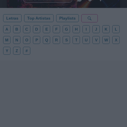
✨⭐
Letras
Top Artistas
Playlists
A
B
C
D
E
F
G
H
I
J
K
L
M
N
O
P
Q
R
S
T
U
V
W
X
Y
Z
#