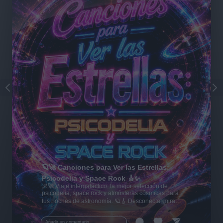
🪐🚀 Canciones para Ver las Estrellas:
Psicodelia y Space Rock 🎸✨
🌌🚀 Viaje intergaláctico: la mejor selección de
psicodelia, space rock y atmósferas cósmicas para
tus noches de astronomía. 🪐🎸 Desconecta, mira
al firmamento y siente la gravedad cero. 💾 ¡Guarda
esta colección para tu próxima noche estrellada!
Añadir un comentario ...