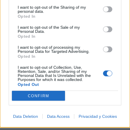
I want to opt-out of the Sharing of my
+ Sam Sam
personal data.
Opted In
Biografía
Ranking
Fotos
Foro
I want to opt-out of the Sale of my
Personal Data.
Añadir Letra
Opted In
I want to opt-out of processing my
Personal Data for Targeted Advertising.
Ranking de Sam Sam
Opted In
I want to opt-out of Collection, Use,
Sam Sam
no está entre los 500 artistas más
Retention, Sale, and/or Sharing of my
Personal Data that Is Unrelated with the
apoyados y visitados de esta semana.
Purposes for which it was collected.
Opted Out
¿Apoyar a Sam Sam?
CONFIRM
25
0
Data Deletion
Data Access
Privacidad y Cookies
Ranking de Sam Sam
TOP Música