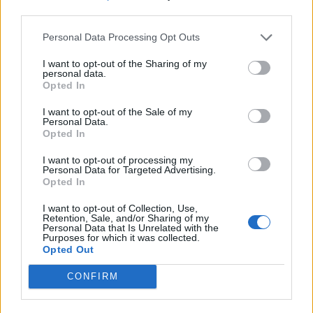
third parties.
+ Edgar Oceransky
Personal Data Processing Opt Outs
Discografía
Biografía
Ranking
Fotos
Foro
I want to opt-out of the Sharing of my
personal data.
Opted In
Añadir Letra
I want to opt-out of the Sale of my
Personal Data.
Opted In
Biografía de Edgar Oceransky
Edgar Oceransky: Una voz poética en la música
I want to opt-out of processing my
Personal Data for Targeted Advertising.
latinoamericana
Opted In
I want to opt-out of Collection, Use,
Retention, Sale, and/or Sharing of my
Ranking de Edgar Oceransky
Personal Data that Is Unrelated with the
Purposes for which it was collected.
Opted Out
Edgar Oceransky
no está entre los 500 artistas
más apoyados y visitados de esta semana.
CONFIRM
¿Apoyar a Edgar Oceransky?