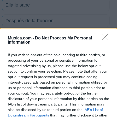
Ella lo sabe
Después de la Función
Te lleno de Caricias
Musica.com -
Do Not Process My Personal
Information
El hombre de hojalata [acustico]
If you wish to opt-out of the sale, sharing to third parties, or
processing of your personal or sensitive information for
targeted advertising by us, please use the below opt-out
Cada Episodio
section to confirm your selection. Please note that after your
opt-out request is processed you may continue seeing
interest-based ads based on personal information utilized by
Adentro de tu piel
us or personal information disclosed to third parties prior to
your opt-out. You may separately opt-out of the further
Por que la queria
disclosure of your personal information by third parties on the
IAB’s list of downstream participants. This information may
also be disclosed by us to third parties on the
IAB’s List of
Ver todas sus letras por orden alfabético
Downstream Participants
that may further disclose it to other