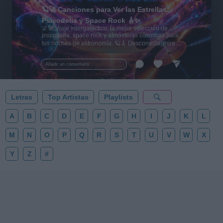
🪐🚀 Canciones para Ver las Estrellas:
Psicodelia y Space Rock 🎸✨
🌌🚀 Viaje intergaláctico: la mejor selección de
psicodelia, space rock y atmósferas cósmicas para
tus noches de astronomía. 🪐🎸 Desconecta, mira
al firmamento y siente la gravedad cero. 💾 ¡Guarda
esta colección para tu próxima noche estrellada!
Añadir un comentario ...
✨⭐
Letras
Top Artistas
Playlists
A
B
C
D
E
F
G
H
I
J
K
L
M
N
O
P
Q
R
S
T
U
V
W
X
Y
Z
#