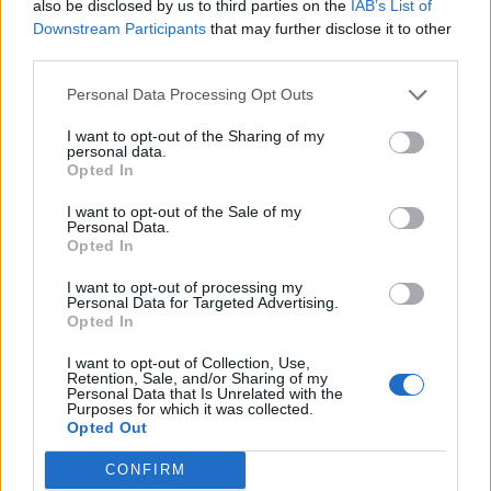
also be disclosed by us to third parties on the
IAB’s List of
Downstream Participants
that may further disclose it to other
third parties.
+ Scouts
Personal Data Processing Opt Outs
Biografía
Ranking
Fotos
Foro
I want to opt-out of the Sharing of my
personal data.
Añadir Letra
Opted In
I want to opt-out of the Sale of my
Personal Data.
Biografía de Scouts
Opted In
Scouts: Pioneros de la Música y la Aventura
I want to opt-out of processing my
Personal Data for Targeted Advertising.
Opted In
Ranking de Scouts
I want to opt-out of Collection, Use,
Retention, Sale, and/or Sharing of my
Scouts
está en la posición
466
del ranking de esta
Personal Data that Is Unrelated with the
Purposes for which it was collected.
semana, su mejor puesto ha sido el
31º
en
Opted Out
noviembre de 2022.
CONFIRM
¿Apoyar a Scouts?