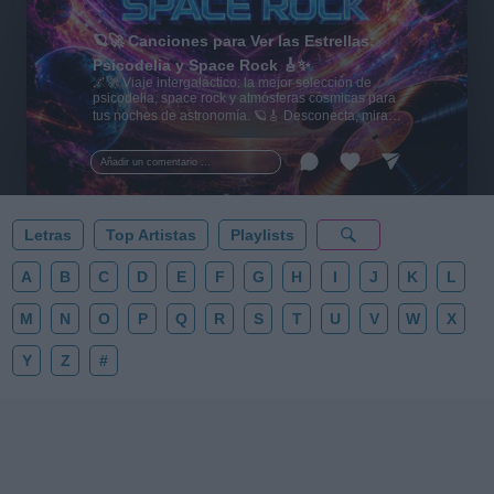
🪐🚀 Canciones para Ver las Estrellas:
Psicodelia y Space Rock 🎸✨
🌌🚀 Viaje intergaláctico: la mejor selección de
psicodelia, space rock y atmósferas cósmicas para
tus noches de astronomía. 🪐🎸 Desconecta, mira
al firmamento y siente la gravedad cero. 💾 ¡Guarda
esta colección para tu próxima noche estrellada!
Añadir un comentario ...
✨⭐
Letras
Top Artistas
Playlists
A
B
C
D
E
F
G
H
I
J
K
L
M
N
O
P
Q
R
S
T
U
V
W
X
Y
Z
#