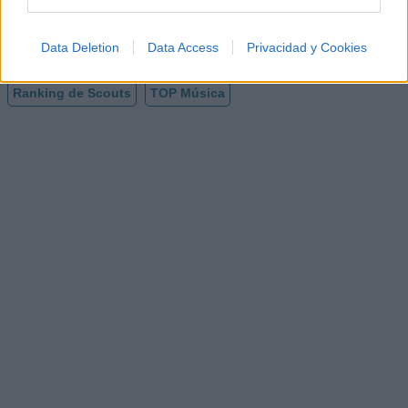
702
45
Data Deletion
Data Access
Privacidad y Cookies
Ranking de Scouts
TOP Música