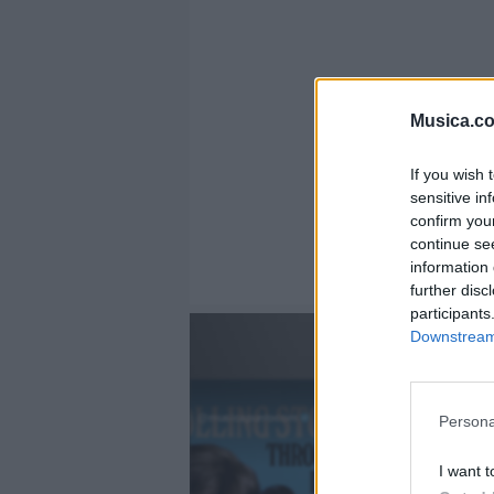
Musica.c
If you wish 
sensitive in
confirm you
continue se
information 
further disc
participants
Downstream 
@musicapuntocom
Persona
Ver perfil
Ver perfil
I want t
fil
fil