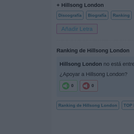
+ Hillsong London
Discografía
Biografía
Ranking
Añadir Letra
Ranking de Hillsong London
Hillsong London
no está entr
¿Apoyar a Hillsong London?
0
0
Ranking de Hillsong London
TOP 