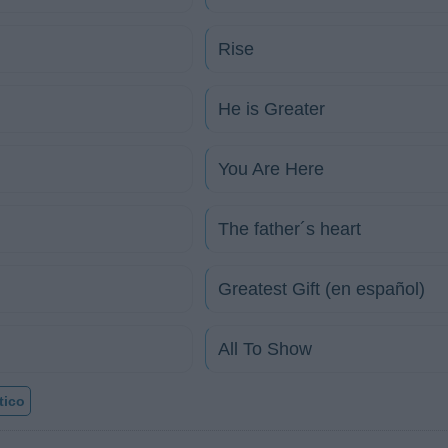
Rise
He is Greater
You Are Here
The father´s heart
Greatest Gift (en español)
All To Show
tico