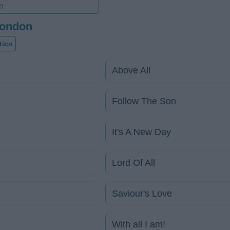
London
tico
Above All
Follow The Son
It's A New Day
Lord Of All
Saviour's Love
With all I am!