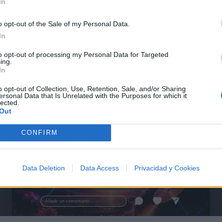
In
o opt-out of the Sale of my Personal Data.
In
to opt-out of processing my Personal Data for Targeted
ing.
In
o opt-out of Collection, Use, Retention, Sale, and/or Sharing
ersonal Data that Is Unrelated with the Purposes for which it
lected.
Out
CONFIRM
🪐🚀 Canciones para Ver las Estrellas:
Psicodelia y Space Rock 🎸✨
🌌🚀 Viaje intergaláctico: la mejor selección de
Data Deletion
Data Access
Privacidad y Cookies
psicodelia, space rock y atmósferas cósmicas para
tus noches de astronomía. 🪐🎸 Desconecta, mira
al firmamento y siente la gravedad cero. 💾 ¡Guarda
esta colección para tu próxima noche estrellada!
Añadir un comentario ...
✨⭐