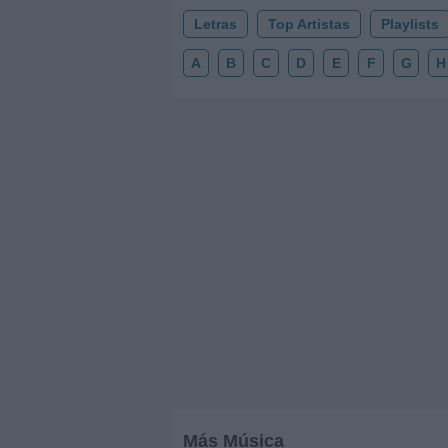
Letras
Top Artistas
Playlists
A
B
C
D
E
F
G
H
Más Música