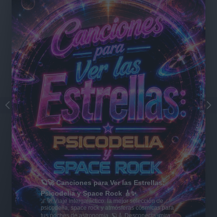
🪐🚀 Canciones para Ver las Estrellas:
Psicodelia y Space Rock 🎸✨
🌌🚀 Viaje intergaláctico: la mejor selección de
psicodelia, space rock y atmósferas cósmicas para
tus noches de astronomía. 🪐🎸 Desconecta, mira