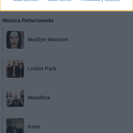
Música Relacionada
Marilyn Manson
Linkin Park
Metallica
Korn