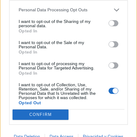
¿Apoyar a Emmure?
Personal Data Processing Opt Outs
0
0
I want to opt-out of the Sharing of my
personal data.
Opted In
Ranking de Emmure
TOP Música
I want to opt-out of the Sale of my
Personal Data.
Opted In
I want to opt-out of processing my
Personal Data for Targeted Advertising.
Opted In
I want to opt-out of Collection, Use,
Retention, Sale, and/or Sharing of my
Personal Data that Is Unrelated with the
Purposes for which it was collected.
Opted Out
CONFIRM
Data Deletion
Data Access
Privacidad y Cookies