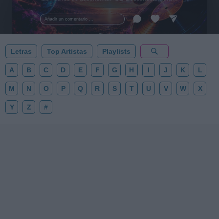
al firmamento y siente la gravedad cero. 💾 ¡Guarda
esta colección para tu próxima noche estrellada!
Añadir un comentario ...
✨⭐
Letras
Top Artistas
Playlists
A
B
C
D
E
F
G
H
I
J
K
L
M
N
O
P
Q
R
S
T
U
V
W
X
Y
Z
#