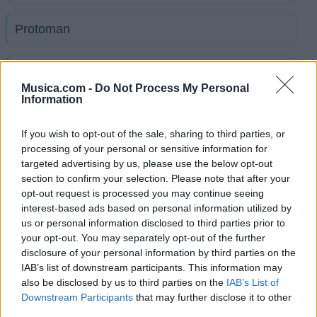
Protoman
Bison diaries
Musica.com -
Do Not Process My Personal
Information
Ver todas sus letras por orden alfabético
If you wish to opt-out of the sale, sharing to third parties, or
processing of your personal or sensitive information for
+ Emmure
targeted advertising by us, please use the below opt-out
Discografía
Biografía
Ranking
Fotos
Foro
section to confirm your selection. Please note that after your
opt-out request is processed you may continue seeing
interest-based ads based on personal information utilized by
Añadir Letra
us or personal information disclosed to third parties prior to
your opt-out. You may separately opt-out of the further
disclosure of your personal information by third parties on the
Ranking de Emmure
IAB’s list of downstream participants. This information may
also be disclosed by us to third parties on the
IAB’s List of
Emmure
no está entre los 500 artistas más
Downstream Participants
that may further disclose it to other
apoyados y visitados de esta semana.
third parties.