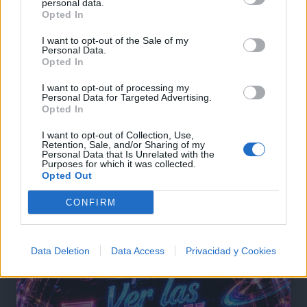
personal data.
Opted In
I want to opt-out of the Sale of my
Personal Data.
Opted In
I want to opt-out of processing my
Personal Data for Targeted Advertising.
Opted In
I want to opt-out of Collection, Use,
Retention, Sale, and/or Sharing of my
Personal Data that Is Unrelated with the
Purposes for which it was collected.
@musicapuntocom
Ver perfil
Ver perfil
Opted Out
CONFIRM
Data Deletion
Data Access
Privacidad y Cookies