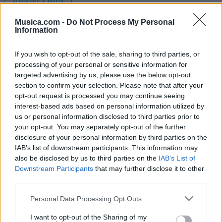
Añadir Letra
Musica.com -
Do Not Process My Personal
Information
Ranking de Mensajeros Reggae
If you wish to opt-out of the sale, sharing to third parties, or
Mensajeros Reggae
no está entre los 500 artistas
processing of your personal or sensitive information for
más apoyados y visitados de esta semana.
targeted advertising by us, please use the below opt-out
section to confirm your selection. Please note that after your
¿Apoyar a Mensajeros Reggae?
opt-out request is processed you may continue seeing
interest-based ads based on personal information utilized by
0
0
us or personal information disclosed to third parties prior to
your opt-out. You may separately opt-out of the further
disclosure of your personal information by third parties on the
Ranking de Mensajeros Reggae
TOP Música
IAB’s list of downstream participants. This information may
also be disclosed by us to third parties on the
IAB’s List of
Downstream Participants
that may further disclose it to other
third parties.
Personal Data Processing Opt Outs
I want to opt-out of the Sharing of my