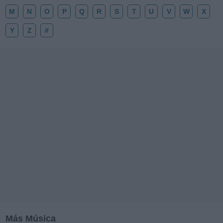
M
N
O
P
Q
R
S
T
U
V
W
X
Y
Z
#
Más Música