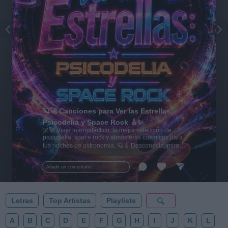
🪐🚀 Canciones para Ver las Estrellas:
Psicodelia y Space Rock 🎸✨
🌌🚀 Viaje intergaláctico: la mejor selección de
psicodelia, space rock y atmósferas cósmicas para
tus noches de astronomía. 🪐🎸 Desconecta, mira
al firmamento y siente la gravedad cero. 💾 ¡Guarda
esta colección para tu próxima noche estrellada!
Añadir un comentario ...
✨⭐
Letras
Top Artistas
Playlists
A
B
C
D
E
F
G
H
I
J
K
L