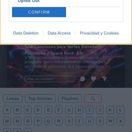
Opted Out
CONFIRM
Data Deletion
Data Access
Privacidad y Cookies
🪐🚀 Canciones para Ver las Estrellas:
Psicodelia y Space Rock 🎸✨
🌌🚀 Viaje intergaláctico: la mejor selección de
psicodelia, space rock y atmósferas cósmicas para
tus noches de astronomía. 🪐🎸 Desconecta, mira
al firmamento y siente la gravedad cero. 💾 ¡Guarda
esta colección para tu próxima noche estrellada!
Añadir un comentario ...
✨⭐
Letras
Top Artistas
Playlists
A
B
C
D
E
F
G
H
I
J
K
L
M
N
O
P
Q
R
S
T
U
V
W
X