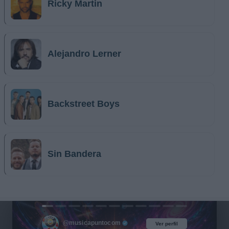
Ricky Martin
Alejandro Lerner
Backstreet Boys
Sin Bandera
@musicapuntocom
Ver perfil
Ver perfil