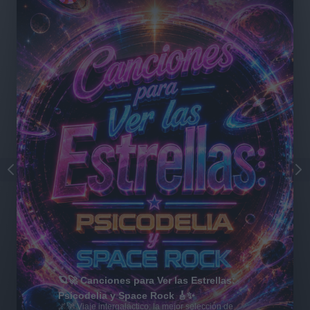
🪐🚀 Canciones para Ver las Estrellas:
Psicodelia y Space Rock 🎸✨
🌌🚀 Viaje intergaláctico: la mejor selección de