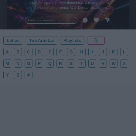
psicodelia, space rock y atmósferas cósmicas para
tus noches de astronomía. 🪐🎸 Desconecta, mira
al firmamento y siente la gravedad cero. 💾 ¡Guarda
esta colección para tu próxima noche estrellada!
Añadir un comentario ...
✨⭐
Letras
Top Artistas
Playlists
A
B
C
D
E
F
G
H
I
J
K
L
M
N
O
P
Q
R
S
T
U
V
W
X
Y
Z
#