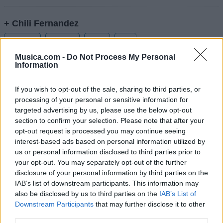
+ Chili Fernandez
Biografía
Ranking
Fotos
Foro
Musica.com -
Do Not Process My Personal
Añadir Letra
Information
If you wish to opt-out of the sale, sharing to third parties, or
Biografía de Chili Fernandez
processing of your personal or sensitive information for
targeted advertising by us, please use the below opt-out
Chili Fernandez: Una Voz que Marcó una Época
section to confirm your selection. Please note that after your
opt-out request is processed you may continue seeing
interest-based ads based on personal information utilized by
Ranking de Chili Fernandez
us or personal information disclosed to third parties prior to
your opt-out. You may separately opt-out of the further
Chili Fernandez
no está entre los 500 artistas más
disclosure of your personal information by third parties on the
IAB’s list of downstream participants. This information may
apoyados y visitados de esta semana.
also be disclosed by us to third parties on the
IAB’s List of
¿Apoyar a Chili Fernandez?
Downstream Participants
that may further disclose it to other
third parties.
90
2