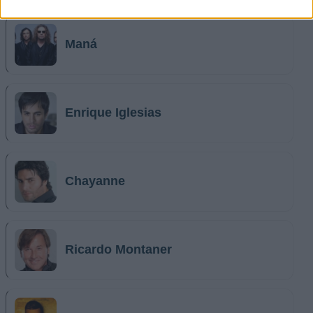
Maná
Enrique Iglesias
Chayanne
Ricardo Montaner