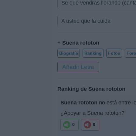
Se que vendras llorando (cant
A usted que la cuida
+ Suena rototon
Biografía
Ranking
Fotos
For
Añadir Letra
Ranking de Suena rototon
Suena rototon
no está entre l
¿Apoyar a Suena rototon?
0
0