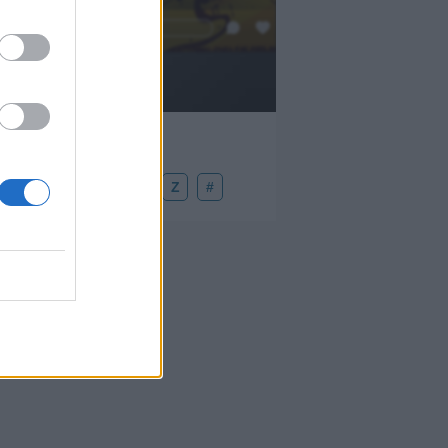
Añadir un comentario ...
U
V
W
X
Y
Z
#