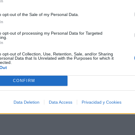
In
🌌🚀 Viaje intergaláctico: la mejor selección de
psicodelia, space rock y atmósferas cósmicas para
tus noches de astronomía. 🪐🎸 Desconecta, mira
o opt-out of the Sale of my Personal Data.
al firmamento y siente la gravedad cero. 💾 ¡Guarda
In
esta colección para tu próxima noche estrellada!
Añadir un comentario ...
✨⭐
to opt-out of processing my Personal Data for Targeted
ing.
In
o opt-out of Collection, Use, Retention, Sale, and/or Sharing
I
J
K
L
M
N
O
P
Q
R
S
T
ersonal Data that Is Unrelated with the Purposes for which it
lected.
Out
CONFIRM
Data Deletion
Data Access
Privacidad y Cookies