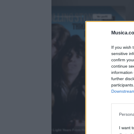
@musicapuntocom
Ver perfil
Ver perfil
Musica.c
fil
fil
If you wish 
sensitive in
confirm you
continue se
information 
further disc
participants
Downstream 
Persona
)
I want t
2000 Light Years From Home
.