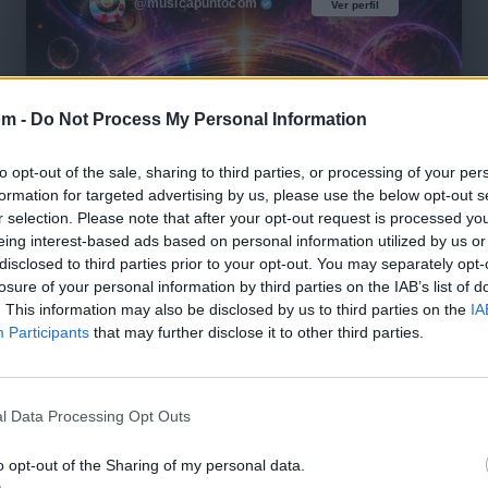
@musicapuntocom
Ver perfil
Ver perfil
om -
Do Not Process My Personal Information
to opt-out of the sale, sharing to third parties, or processing of your per
formation for targeted advertising by us, please use the below opt-out s
r selection. Please note that after your opt-out request is processed y
eing interest-based ads based on personal information utilized by us or
disclosed to third parties prior to your opt-out. You may separately opt-
losure of your personal information by third parties on the IAB’s list of
. This information may also be disclosed by us to third parties on the
IA
Participants
that may further disclose it to other third parties.
l Data Processing Opt Outs
🪐🚀 Canciones para Ver las Estrellas:
o opt-out of the Sharing of my personal data.
Psicodelia y Space Rock 🎸✨