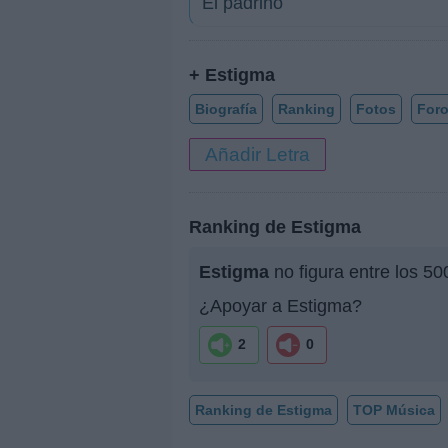
El padrino
+ Estigma
Biografía
Ranking
Fotos
For
Añadir Letra
Ranking de Estigma
Estigma
no figura entre los 5
¿Apoyar a Estigma?
2
0
Ranking de Estigma
TOP Música