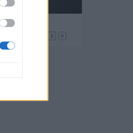
U
V
W
X
Y
Z
#