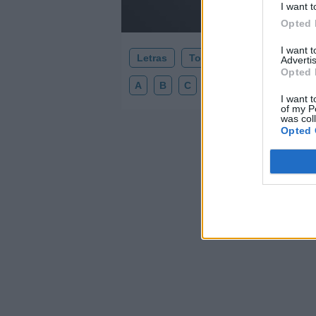
I want t
Opted 
I want 
Letras
Top Artistas
Playlists
Advertis
Opted 
A
B
C
D
E
F
G
H
I want t
of my P
was col
Opted 