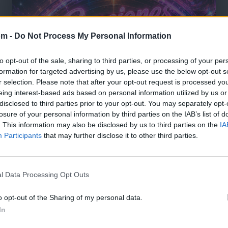
om -
Do Not Process My Personal Information
to opt-out of the sale, sharing to third parties, or processing of your per
formation for targeted advertising by us, please use the below opt-out s
r selection. Please note that after your opt-out request is processed y
eing interest-based ads based on personal information utilized by us or
disclosed to third parties prior to your opt-out. You may separately opt-
losure of your personal information by third parties on the IAB’s list of
. This information may also be disclosed by us to third parties on the
IA
Participants
that may further disclose it to other third parties.
l Data Processing Opt Outs
🪐🚀 Canciones para Ver las Estrellas:
Psicodelia y Space Rock 🎸✨
o opt-out of the Sharing of my personal data.
🌌🚀 Viaje intergaláctico: la mejor selección de
psicodelia, space rock y atmósferas cósmicas para
In
tus noches de astronomía. 🪐🎸 Desconecta, mira
al firmamento y siente la gravedad cero. 💾 ¡Guarda