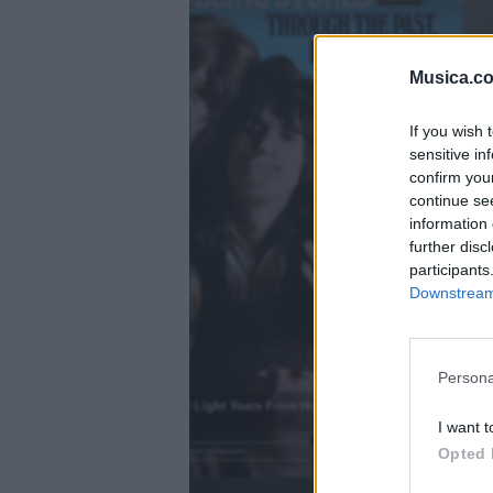
fil
fil
Musica.c
If you wish 
sensitive in
confirm you
continue se
information 
further disc
participants
Downstream 
)
Persona
2000 Light Years From Home
.
I want t
Opted 
Añadir un comentario ...