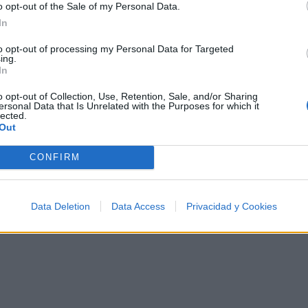
esta colección para tu próxima noche estrellada!
o opt-out of the Sale of my Personal Data.
Añadir un comentario ...
✨⭐
In
to opt-out of processing my Personal Data for Targeted
ing.
In
I
J
K
L
M
N
O
P
Q
R
S
T
o opt-out of Collection, Use, Retention, Sale, and/or Sharing
ersonal Data that Is Unrelated with the Purposes for which it
lected.
Out
CONFIRM
Data Deletion
Data Access
Privacidad y Cookies