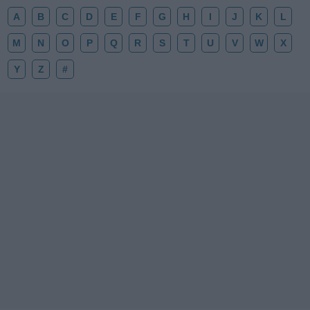
A
B
C
D
E
F
G
H
I
J
K
L
M
N
O
P
Q
R
S
T
U
V
W
X
Y
Z
#