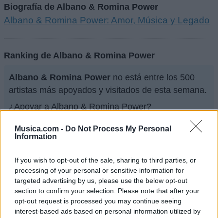
Biografía de Albano & Romina Power
Albano & Romina Power: Amor, Música y Legado
Ranking de Albano & Romina Power
Albano & Romina Power
no está entre los 500
artistas más apoyados y visitados de esta semana.
¿Apoyar a Albano & Romina Power?
131
7
Musica.com -
Do Not Process My Personal
Information
Ranking de Albano & Romina Power
TOP Música
If you wish to opt-out of the sale, sharing to third parties, or
processing of your personal or sensitive information for
targeted advertising by us, please use the below opt-out
section to confirm your selection. Please note that after your
opt-out request is processed you may continue seeing
interest-based ads based on personal information utilized by