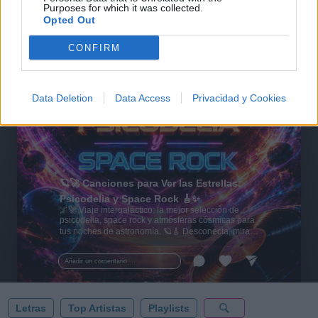
Purposes for which it was collected.
Opted Out
CONFIRM
Data Deletion
Data Access
Privacidad y Cookies
🪐🚀 Canciones para Ver las Estrellas:
Psicodelia y Space Rock 🎸✨
🌌🚀 Viaje intergaláctico: la mejor selección de
psicodelia, space rock y atmósferas cósmicas para
tus noches de astronomía. 🪐🎸 Desconecta, mira
al firmamento y siente la gravedad cero. 💾 ¡Guarda
esta colección para tu próxima noche estrellada!
Añadir un comentario ...
✨⭐
Letras
Top Artistas
Playlists