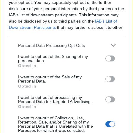
your opt-out. You may separately opt-out of the further
disclosure of your personal information by third parties on the
IAB’s list of downstream participants. This information may
also be disclosed by us to third parties on the
IAB’s List of
Downstream Participants
that may further disclose it to other
third parties.
Personal Data Processing Opt Outs
I want to opt-out of the Sharing of my
personal data.
🪐🚀 Canciones para Ver las Estrellas:
Opted In
Psicodelia y Space Rock 🎸✨
🌌🚀 Viaje intergaláctico: la mejor selección de
I want to opt-out of the Sale of my
psicodelia, space rock y atmósferas cósmicas para
Personal Data.
tus noches de astronomía. 🪐🎸 Desconecta, mira
Opted In
al firmamento y siente la gravedad cero. 💾 ¡Guarda
esta colección para tu próxima noche estrellada!
I want to opt-out of processing my
Añadir un comentario ...
✨⭐
Personal Data for Targeted Advertising.
Opted In
Letras
Top Artistas
Playlists
I want to opt-out of Collection, Use,
Retention, Sale, and/or Sharing of my
Personal Data that Is Unrelated with the
A
B
C
D
E
F
G
H
I
J
K
L
Purposes for which it was collected.