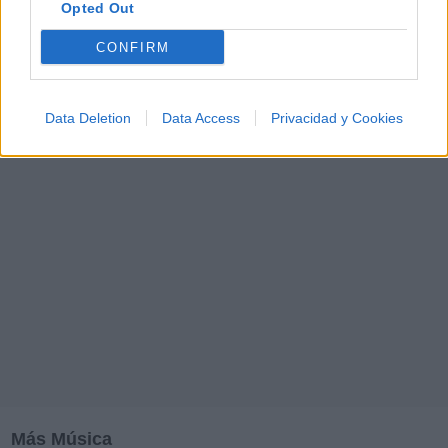
Opted Out
M
N
O
P
Q
R
S
T
U
V
W
X
CONFIRM
Y
Z
#
Data Deletion
Data Access
Privacidad y Cookies
Más Música