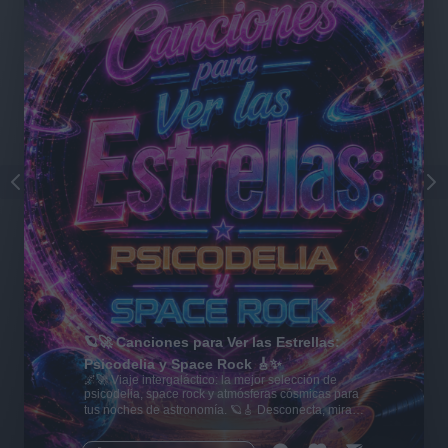
🪐🚀 Canciones para Ver las Estrellas:
Psicodelia y Space Rock 🎸✨
🌌🚀 Viaje intergaláctico: la mejor selección de
psicodelia, space rock y atmósferas cósmicas para
tus noches de astronomía. 🪐🎸 Desconecta, mira
al firmamento y siente la gravedad cero. 💾 ¡Guarda
esta colección para tu próxima noche estrellada!