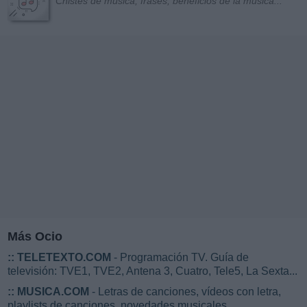
Chistes de música, frases, beneficios de la música...
Más Ocio
::
TELETEXTO.COM
- Programación TV. Guía de
televisión: TVE1, TVE2, Antena 3, Cuatro, Tele5, La Sexta...
::
MUSICA.COM
- Letras de canciones, vídeos con letra,
playlists de canciones, novedades musicales...