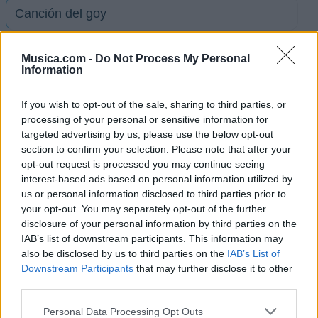
Canción del goy
Que gire la pasión
Musica.com -
Do Not Process My Personal
Information
No te agrandés
If you wish to opt-out of the sale, sharing to third parties, or
processing of your personal or sensitive information for
targeted advertising by us, please use the below opt-out
Qué noche nos espera
section to confirm your selection. Please note that after your
opt-out request is processed you may continue seeing
interest-based ads based on personal information utilized by
Pa´l hermoso goleador
us or personal information disclosed to third parties prior to
your opt-out. You may separately opt-out of the further
disclosure of your personal information by third parties on the
Y no lo aguanto más
IAB’s list of downstream participants. This information may
also be disclosed by us to third parties on the
IAB’s List of
Esta película ya la ví
Downstream Participants
that may further disclose it to other
third parties.
Ver todas sus letras por orden alfabético
Personal Data Processing Opt Outs