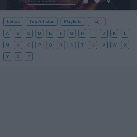
Añadir un comentario ...
✨⭐
Letras
Top Artistas
Playlists
A
B
C
D
E
F
G
H
I
J
K
L
M
N
O
P
Q
R
S
T
U
V
W
X
Y
Z
#