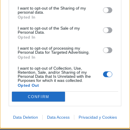
I want to opt-out of the Sharing of my
personal data.
+ Ignacio Copani
Opted In
Discografía
Biografía
Ranking
Fotos
Foro
I want to opt-out of the Sale of my
Personal Data.
Añadir Letra
Opted In
I want to opt-out of processing my
Personal Data for Targeted Advertising.
Ranking de Ignacio Copani
Opted In
I want to opt-out of Collection, Use,
Ignacio Copani
no está entre los 500 artistas más
Retention, Sale, and/or Sharing of my
Personal Data that Is Unrelated with the
apoyados y visitados de esta semana.
Purposes for which it was collected.
Opted Out
¿Apoyar a Ignacio Copani?
CONFIRM
42
3
Data Deletion
Data Access
Privacidad y Cookies
Ranking de Ignacio Copani
TOP Música