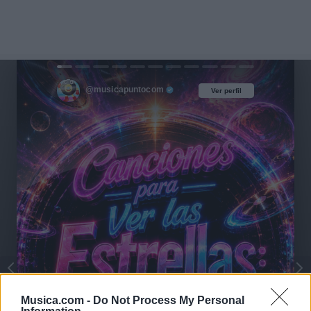
@musicapuntocom
Ver perfil
Ver perfil
Musica.com -
Do Not Process My Personal