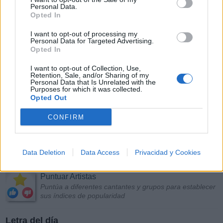
Personal Data.
Opted In
I want to opt-out of processing my
Personal Data for Targeted Advertising.
Opted In
I want to opt-out of Collection, Use,
Retention, Sale, and/or Sharing of my
Personal Data that Is Unrelated with the
Purposes for which it was collected.
Opted Out
CONFIRM
Data Deletion
Data Access
Privacidad y Cookies
Más Música
Puntuar Artistas
Puntúa a diferentes cantantes y grupos para establecer
sus índices de popularidad
Letra del día