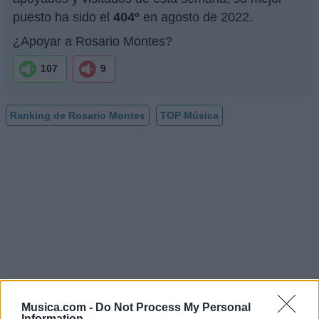
puesto ha sido el
404º
en agosto de 2022.
¿Apoyar a Rosario Montes?
107
9
Ranking de Rosario Montes
TOP Música
Musica.com -
Do Not Process My Personal
Information